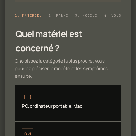
1. MATÉRIEL
2. PANNE
3. MODÈLE
4. VOUS
Quel matériel est
concerné ?
Choisissez la catégorie la plus proche. Vous
pourrez préciser le modèle et les symptômes
ensuite.
PC, ordinateur portable, Mac