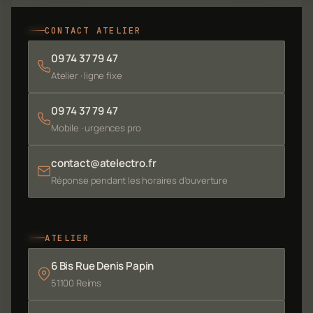
CONTACT ATELIER
09 74 37 79 47
Atelier · ligne fixe
09 74 37 79 47
Mobile · urgences pro
contact@atelectro.fr
Réponse pendant les horaires d'ouverture
ATELIER
6 Bis Rue Denis Papin
51100 Reims