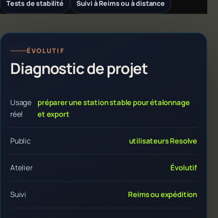
Tests de stabilité
Suivi à Reims ou à distance
ÉVOLUTIF
Diagnostic de projet
Usage
préparer une station stable pour étalonnage
réel
et export
Public
utilisateurs Resolve
Atelier
Évolutif
Suivi
Reims ou expédition