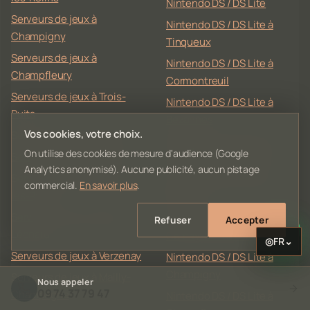
Nintendo DS / DS Lite
Serveurs de jeux à
Nintendo DS / DS Lite à
Champigny
Tinqueux
Serveurs de jeux à
Nintendo DS / DS Lite à
Champfleury
Cormontreuil
Serveurs de jeux à Trois-
Nintendo DS / DS Lite à
Puits
Bezannes
Vos cookies, votre choix.
Serveurs de jeux à Taissy
Nintendo DS / DS Lite à
On utilise des cookies de mesure d'audience (Google
Serveurs de jeux à Sillery
Saint-Brice-Courcelles
Analytics anonymisé). Aucune publicité, aucun pistage
Serveurs de jeux à Witry-
Nintendo DS / DS Lite à
commercial.
En savoir plus
.
lès-Reims
Bétheny
Serveurs de jeux à Saint-
Nintendo DS / DS Lite à
Refuser
Accepter
Léonard
Cernay-lès-Reims
◎
FR
⌄
Serveurs de jeux à Verzenay
Nintendo DS / DS Lite à
Champigny
Serveurs de jeux à Mailly-
Nous appeler
09 74 37 79 47
Champagne
Nintendo DS / DS Lite à