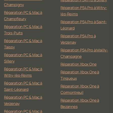
Champigny
Réparation PS4 Pro à Witry-
Réparation PC & Mac à
lès-Reims
Champfleury
Réparation PS4 Pro à Saint-
Réparation PC & Mac à
Léonard
Trois-Puits
Réparation PS4 Pro à
Réparation PC & Mac à
Verzenay
Taissy
Réparation PS4 Pro à Mailly-
Réparation PC & Mac à
Champagne
Sillery
Réparation Xbox One
Réparation PC & Mac à
Réparation Xbox One à
Witry-lès-Reims
Tinqueux
Réparation PC & Mac à
Réparation Xbox One à
Saint-Léonard
Cormontreuil
Réparation PC & Mac à
Réparation Xbox One à
Verzenay
Bezannes
Réparation PC & Mac à