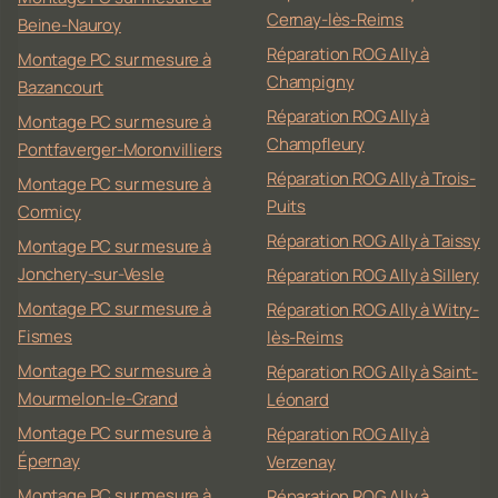
Cernay-lès-Reims
Beine-Nauroy
Réparation ROG Ally à
Montage PC sur mesure à
Champigny
Bazancourt
Réparation ROG Ally à
Montage PC sur mesure à
Champfleury
Pontfaverger-Moronvilliers
Réparation ROG Ally à Trois-
Montage PC sur mesure à
Puits
Cormicy
Réparation ROG Ally à Taissy
Montage PC sur mesure à
Jonchery-sur-Vesle
Réparation ROG Ally à Sillery
Montage PC sur mesure à
Réparation ROG Ally à Witry-
Fismes
lès-Reims
Montage PC sur mesure à
Réparation ROG Ally à Saint-
Mourmelon-le-Grand
Léonard
Montage PC sur mesure à
Réparation ROG Ally à
Épernay
Verzenay
Montage PC sur mesure à
Réparation ROG Ally à