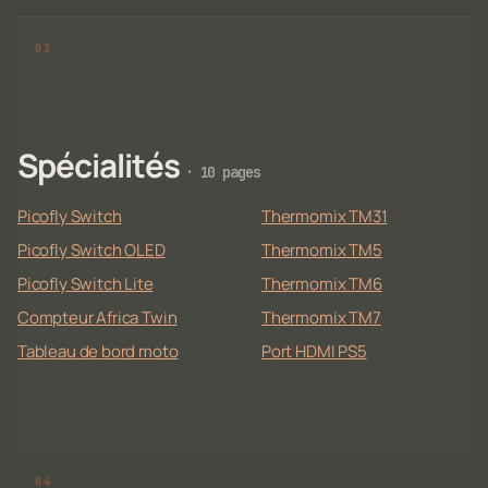
Spécialités
· 10 pages
Picofly Switch
Thermomix TM31
Picofly Switch OLED
Thermomix TM5
Picofly Switch Lite
Thermomix TM6
Compteur Africa Twin
Thermomix TM7
Tableau de bord moto
Port HDMI PS5