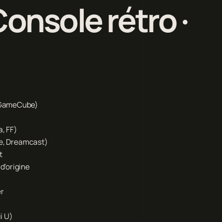
onsole rétro ·
, GameCube)
, FF)
be, Dreamcast)
t
d'origine
er
i U)