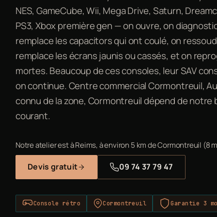
NES, GameCube, Wii, Mega Drive, Saturn, Dreamcas
PS3, Xbox première gen — on ouvre, on diagnost
remplace les capacitors qui ont coulé, on ressou
remplace les écrans jaunis ou cassés, et on rep
mortes. Beaucoup de ces consoles, leur SAV const
on continue. Centre commercial Cormontreuil, Au
connu de la zone, Cormontreuil dépend de notre b
courant.
Notre atelier est à Reims, à environ 5 km de Cormontreuil (8 m
Devis gratuit
09 74 37 79 47
Console rétro
Cormontreuil
Garantie 3 m