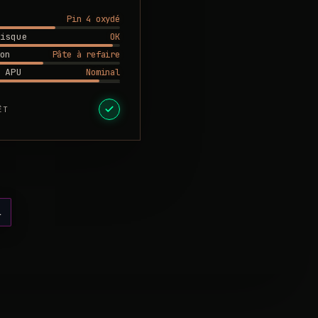
Pin 4 oxydé
OK
isque
Pâte à refaire
on
Nominal
 APU
ÊT
l