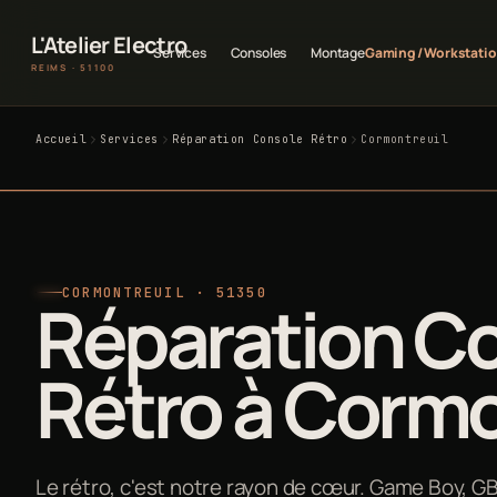
L'Atelier Electro
Services
Consoles
Montage
Gaming / Workstati
REIMS · 51100
Accueil
Services
Réparation Console Rétro
Cormontreuil
CORMONTREUIL · 51350
Réparation C
Rétro à Cormo
Le rétro, c'est notre rayon de cœur. Game Boy, G