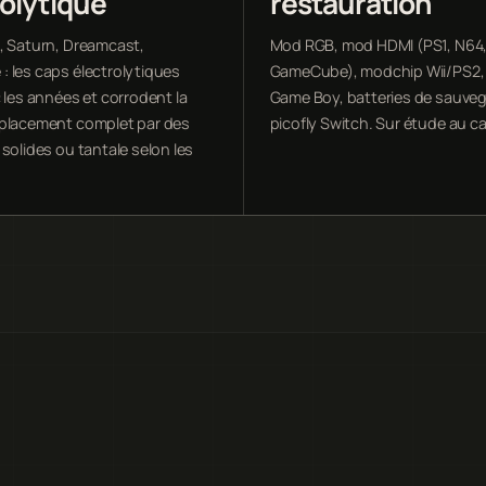
rolytique
restauration
, Saturn, Dreamcast,
Mod RGB, mod HDMI (PS1, N64
 les caps électrolytiques
GameCube), modchip Wii/PS2, 
 les années et corrodent la
Game Boy, batteries de sauveg
placement complet par des
picofly Switch. Sur étude au ca
solides ou tantale selon les