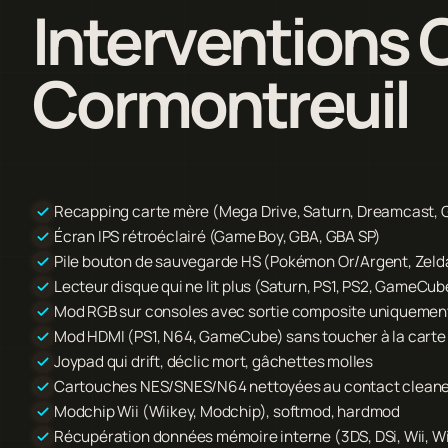
Interventions C
Cormontreuil
Recapping carte mère (Mega Drive, Saturn, Dreamcast
Écran IPS rétroéclairé (Game Boy, GBA, GBA SP)
Pile bouton de sauvegarde HS (Pokémon Or/Argent, Zelda
Lecteur disque qui ne lit plus (Saturn, PS1, PS2, GameCu
Mod RGB sur consoles avec sortie composite uniquemen
Mod HDMI (PS1, N64, GameCube) sans toucher à la carte 
Joypad qui drift, déclic mort, gâchettes molles
Cartouches NES/SNES/N64 nettoyées au contact clean
Modchip Wii (Wiikey, Modchip), softmod, hardmod
Récupération données mémoire interne (3DS, DSi, Wii, Wi