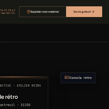
 74 37 79 47
Expédier mon matériel
Devis gratuit
–Ven 10h–17h
Console rétro
ACTIVE · ATELIER REIMS
e rétro
ontreuil · 51350