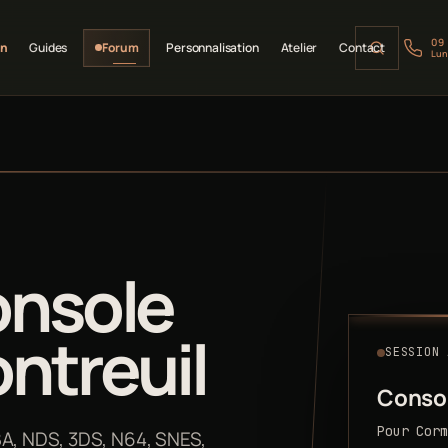
09
on
Guides
Forum
Personnalisation
Atelier
Contact
Lun
onsole
ntreuil
SESSION 
Consol
Pour Corm
BA, NDS, 3DS, N64, SNES,