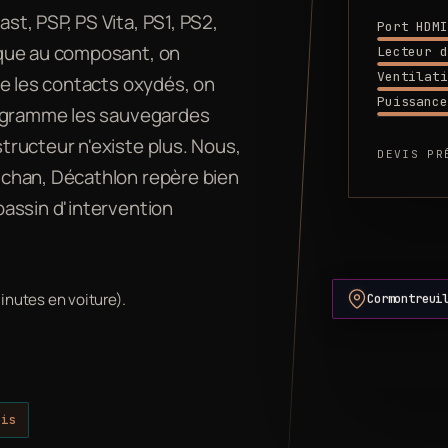
t, PSP, PS Vita, PS1, PS2,
Port HDMI
ique au composant, on
Lecteur d
Ventilati
de les contacts oxydés, on
Puissance
rogramme les sauvegardes
ructeur n'existe plus. Nous,
DEVIS PR
chan, Décathlon repère bien
assin d'intervention
Cormontreui
inutes en voiture).
ois