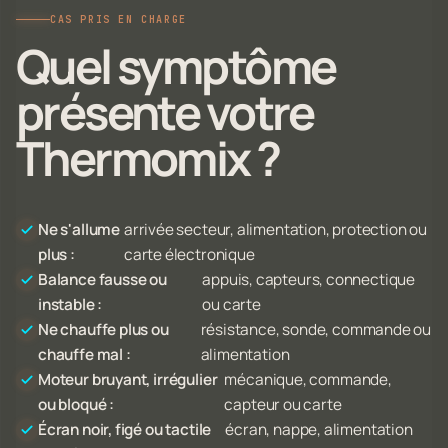
CAS PRIS EN CHARGE
Quel symptôme
présente votre
Thermomix ?
Ne s'allume
arrivée secteur, alimentation, protection ou
plus :
carte électronique
Balance fausse ou
appuis, capteurs, connectique
instable :
ou carte
Ne chauffe plus ou
résistance, sonde, commande ou
chauffe mal :
alimentation
Moteur bruyant, irrégulier
mécanique, commande,
ou bloqué :
capteur ou carte
Écran noir, figé ou tactile
écran, nappe, alimentation