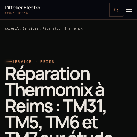
L'Atelier Electro
REIMS · 51100
Accueil
Services
Réparation Thermomix
SERVICE · REIMS
Réparation
Thermomix à
Reims : TM31,
TM5, TM6 et