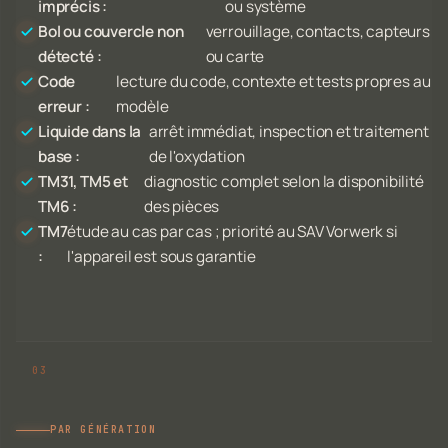
imprécis :
ou système
Bol ou couvercle non
verrouillage, contacts, capteurs
détecté :
ou carte
Code
lecture du code, contexte et tests propres au
erreur :
modèle
Liquide dans la
arrêt immédiat, inspection et traitement
base :
de l'oxydation
TM31, TM5 et
diagnostic complet selon la disponibilité
TM6 :
des pièces
TM7
étude au cas par cas ; priorité au SAV Vorwerk si
:
l'appareil est sous garantie
PAR GÉNÉRATION