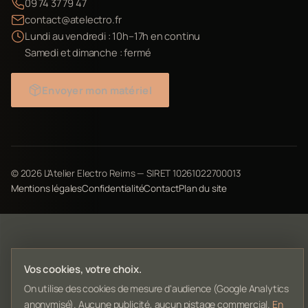
09 74 37 79 47
contact@atelectro.fr
Lundi au vendredi : 10h–17h en continu
Samedi et dimanche : fermé
Envoyer mon matériel
©
2026
L'Atelier Electro Reims — SIRET 10261022700013
Mentions légales
Confidentialité
Contact
Plan du site
Vos cookies, votre choix.
On utilise des cookies de mesure d'audience (Google Analytics
anonymisé). Aucune publicité, aucun pistage commercial.
En