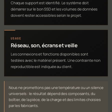
Chaque support est identifié. Le système doit
démarrer sur le bon SSD et les volumes de données
doivent rester accessibles selon le projet.
USAGE
Réseau, son, écrans et veille
Les connexions et fonctions disponibles sont
testées avec le matériel présent. Une contrainte non
reproductible est indiquée au client.
Nous ne promettons pas une température ou un silence
universels : le résultat dépend des composants, du
boîtier, de la pièce, de la charge et des limites choisies
par les fabricants.