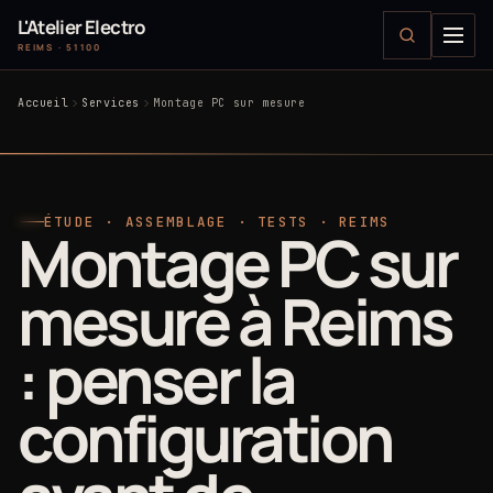
L'Atelier Electro
REIMS · 51100
Accueil
Services
Montage PC sur mesure
ÉTUDE · ASSEMBLAGE · TESTS · REIMS
Montage PC sur
mesure à Reims
: penser la
configuration