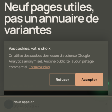
Neuf pages utiles,
pas un annuaire de
variantes
Vos cookies, votre choix.
AVANT ACHAT
On utilise des cookies de mesure d'audience (Google
Valider un panier de composants
Analytics anonymisé). Aucune publicité, aucun pistage
commercial.
En savoir plus
.
Repérer une incompatibilité, un oubli de câble ou un
mauvais équilibre avant de commander.
Refuser
Accepter
Vérifier le panier →
Nous appeler
09 74 37 79 47
PLATEFORME