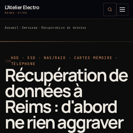
L'Atelier Electro
REIMS · 51100
Accueil
Services
Récupération de données
HDD · SSD · NAS/RAID · CARTES MÉMOIRE ·
TÉLÉPHONE
Récupération de
données à
Reims : d'abord
ne rien aggraver