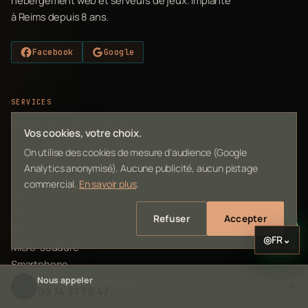
à Reims depuis 8 ans.
Facebook
Google
SERVICES
Sans Franchise (abonnement)
Vos cookies, votre choix.
Aide à distance dès 19,90€
On utilise des cookies de mesure d'audience (Google
Création site web 199€
Analytics anonymisé). Aucune publicité, aucun pistage
Statistiques temps réel
commercial.
En savoir plus
.
Codes erreur Thermomix
Réparation PC & Mac
Refuser
Accepter
Réparation Console
◎
FR
⌄
Micro-soudure
Smartphone
Récupération de données
Nous appeler
09 74 37 79 47