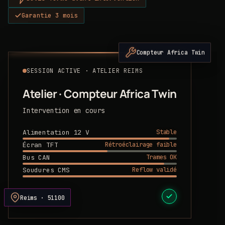
Garantie 3 mois
Compteur Africa Twin
SESSION ACTIVE · ATELIER REIMS
Atelier · Compteur Africa Twin
Intervention en cours
Stable
Alimentation 12 V
Rétroéclairage faible
Écran TFT
Trames OK
Bus CAN
Reflow validé
Soudures CMS
DEVIS PRÊT
Reims · 51100