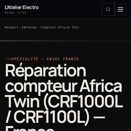
L'Atelier Electro
REIMS · 51100
Accueil
Services
Compteur Africa Twin
SPÉCIALITÉ — ENVOI FRANCE
Réparation
compteur Africa
Twin (CRF1000L
/ CRF1100L) —