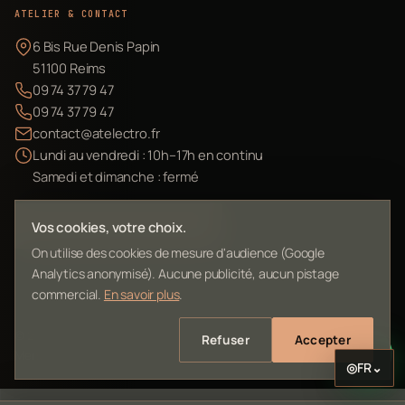
ATELIER & CONTACT
6 Bis Rue Denis Papin
51100 Reims
09 74 37 79 47
09 74 37 79 47
contact@atelectro.fr
Lundi au vendredi : 10h–17h en continu
Samedi et dimanche : fermé
Envoyer mon matériel
Vos cookies, votre choix.
On utilise des cookies de mesure d'audience (Google
Analytics anonymisé). Aucune publicité, aucun pistage
commercial.
En savoir plus
.
©
2026
L'Atelier Electro Reims — SIRET 10261022700013
Refuser
Accepter
Mentions légales
Confidentialité
Contact
Plan du site
◎
FR
⌄