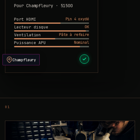
Pour Champfleury · 51500
Pin 4 oxydé
Port HDMI
OK
Lecteur disque
Pâte à refaire
Ventilation
Nominal
Puissance APU
DEVIS PRÊT
Champfleury