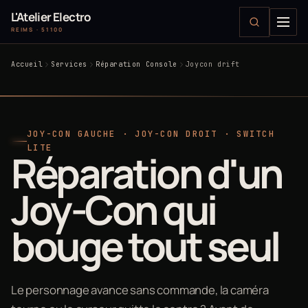
L'Atelier Electro
REIMS · 51100
Accueil
Services
Réparation Console
Joycon drift
JOY-CON GAUCHE · JOY-CON DROIT · SWITCH
LITE
Réparation d'un
Joy-Con qui
bouge tout seul
Le personnage avance sans commande, la caméra