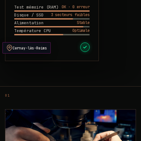
OK · 0 erreur
Test mémoire (RAM)
3 secteurs faibles
Disque / SSD
Stable
Alimentation
Optimale
Température CPU
DEVIS PRÊT
Cernay-lès-Reims