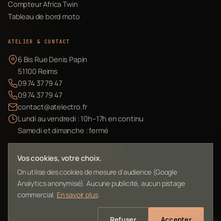
Compteur Africa Twin
Tableau de bord moto
ATELIER & CONTACT
6 Bis Rue Denis Papin
51100 Reims
09 74 37 79 47
09 74 37 79 47
contact@atelectro.fr
Lundi au vendredi : 10h–17h en continu
Samedi et dimanche : fermé
Envoyer mon matériel
Vos cookies, votre choix.
On utilise des cookies de mesure d'audience (Google
Analytics anonymisé). Aucune publicité, aucun pistage
commercial.
En savoir plus
.
©
2026
L'Atelier Electro Reims — SIRET 10261022700013
Refuser
Accepter