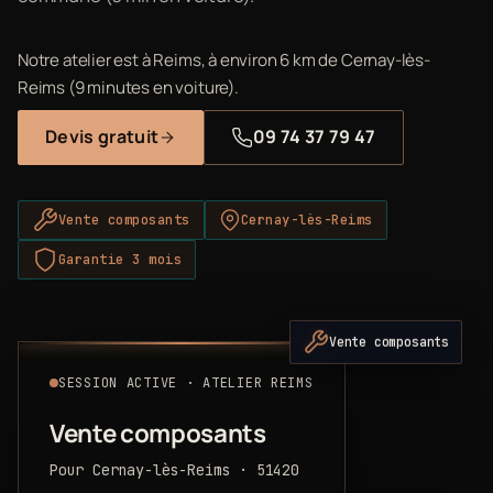
Notre atelier est à Reims, à environ 6 km de Cernay-lès-
Reims (9 minutes en voiture).
Devis gratuit
09 74 37 79 47
Vente composants
Cernay-lès-Reims
Garantie 3 mois
Vente composants
SESSION ACTIVE · ATELIER REIMS
Vente composants
Pour Cernay-lès-Reims · 51420