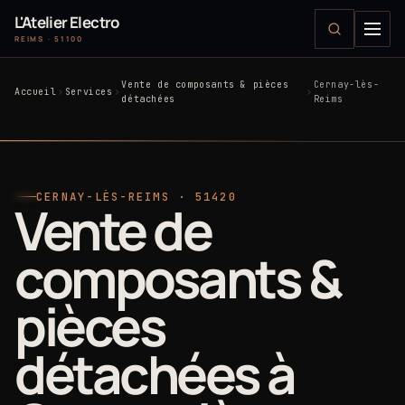
L'Atelier Electro
REIMS · 51100
Vente de composants & pièces
Cernay-lès-
Accueil
Services
détachées
Reims
CERNAY-LÈS-REIMS · 51420
Vente de
composants &
pièces
détachées à