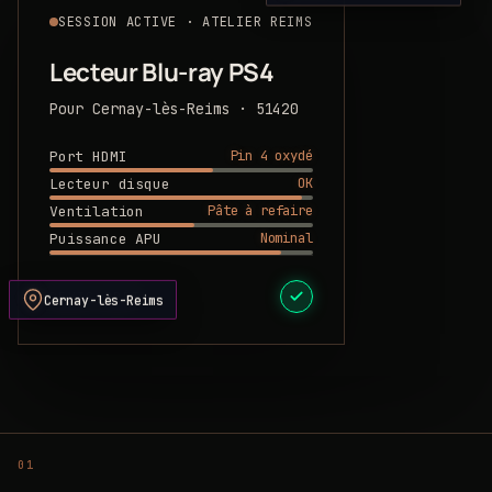
SESSION ACTIVE · ATELIER REIMS
Lecteur Blu-ray PS4
Pour Cernay-lès-Reims · 51420
Pin 4 oxydé
Port HDMI
OK
Lecteur disque
Pâte à refaire
Ventilation
Nominal
Puissance APU
DEVIS PRÊT
Cernay-lès-Reims