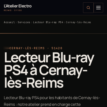
L'Atelier Electro
REIMS · 51100
Accueil
Services
Lecteur Blu-ray PS4
Cernay-lès-Reims
CERNAY-LÈS-REIMS · 51420
Lecteur Blu-ray
PS4 à Cernay-
lès-Reims
Lecteur Blu-ray PS4 pour les habitants de Cernay-lès-
Reims : notre atelier prend en charge cette