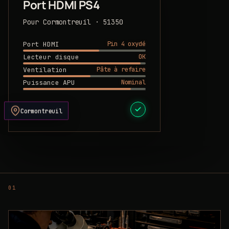
Port HDMI PS4
Pour Cormontreuil · 51350
Pin 4 oxydé
Port HDMI
OK
Lecteur disque
Pâte à refaire
Ventilation
Nominal
Puissance APU
DEVIS PRÊT
Cormontreuil