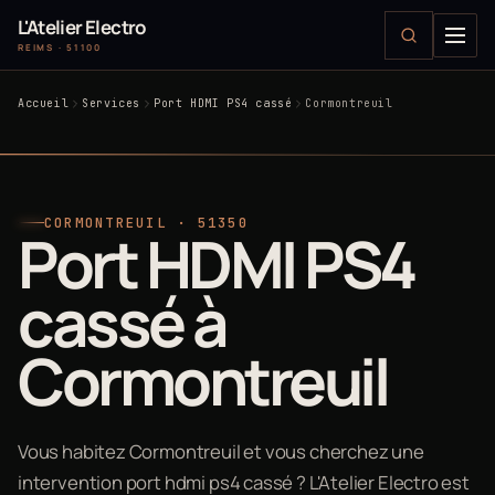
L'Atelier Electro
REIMS · 51100
Accueil
Services
Port HDMI PS4 cassé
Cormontreuil
CORMONTREUIL · 51350
Port HDMI PS4
cassé à
Cormontreuil
Vous habitez Cormontreuil et vous cherchez une
intervention port hdmi ps4 cassé ? L'Atelier Electro est