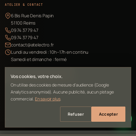
ATELIER & CONTACT
6 Bis Rue Denis Papin
51100 Reims
09 74 37 79 47
09 74 37 79 47
contact@atelectro.fr
Lundi au vendredi : 10h–17h en continu
Samedi et dimanche : fermé
Envoyer mon matériel
Vos cookies, votre choix.
On utilise des cookies de mesure d'audience (Google
Analytics anonymisé). Aucune publicité, aucun pistage
commercial.
En savoir plus
.
©
2026
L'Atelier Electro Reims — SIRET 10261022700013
Refuser
Accepter
Mentions légales
Confidentialité
Contact
Plan du site