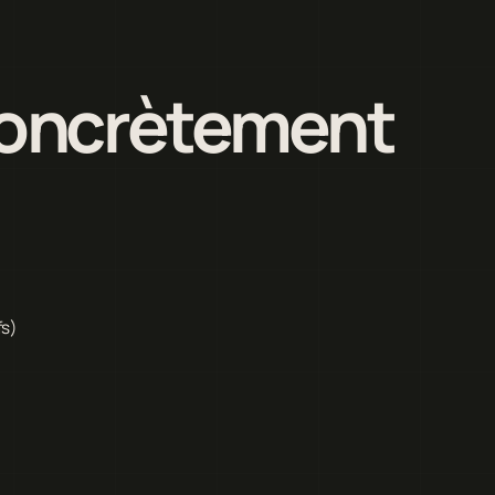
 concrètement
)
fs)