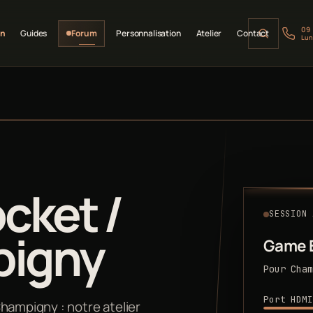
09
on
Guides
Forum
Personnalisation
Atelier
Contact
Lun
cket /
SESSION 
pigny
Game 
Pour Cham
Port HDMI
hampigny : notre atelier