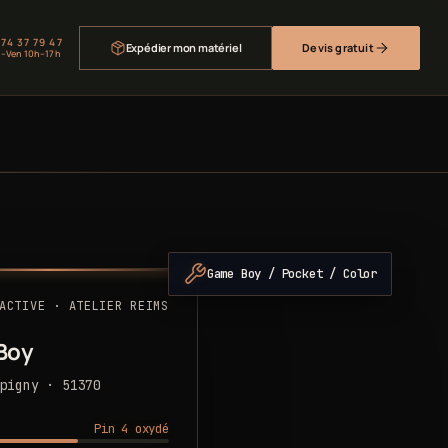
 74 37 79 47
Expédier mon matériel
Devis gratuit
–Ven 10h–17h
Game Boy / Pocket / Color
ACTIVE · ATELIER REIMS
Boy
pigny · 51370
Pin 4 oxydé