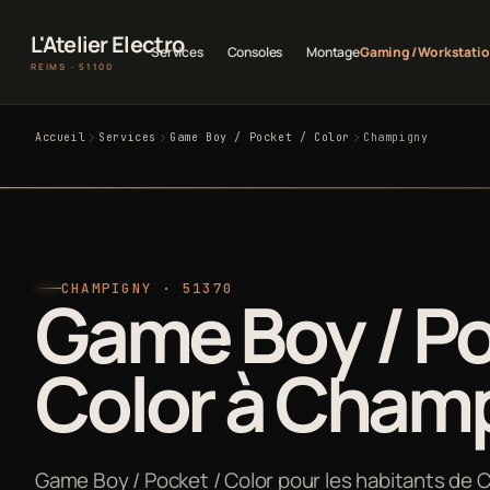
L'Atelier Electro
Services
Consoles
Montage
Gaming / Workstati
REIMS · 51100
Accueil
Services
Game Boy / Pocket / Color
Champigny
CHAMPIGNY · 51370
Game Boy / Po
Color à Cham
Game Boy / Pocket / Color pour les habitants de C