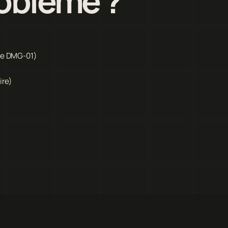
roblème ?
que DMG-01)
ire)