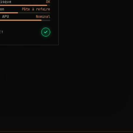
OK
isque
Pâte à refaire
on
Nominal
 APU
ÊT