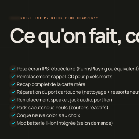
NOTRE INTERVENTION POUR CHAMPIGNY
Ce qu'on fait,
Pose écran IPS rétroéclairé (FunnyPlaying ou équivalent
Remplacement nappe LCD pour pixels morts
Recap complet de la carte mère
Réparation du port cartouche (nettoyage + ressorts neu
Remplacement speaker, jack audio, port lien
Pads caoutchouc neufs (boutons réactifs)
Coque neuve coloris au choix
Mod batterie li-ion intégrée (selon demande)