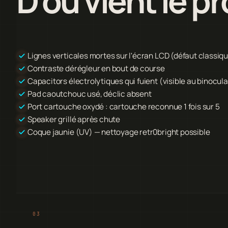
D'où vient le p
Lignes verticales mortes sur l'écran LCD (défaut classi
Contraste dérégleur en bout de course
Capacitors électrolytiques qui fuient (visible au binocula
Pad caoutchouc usé, déclic absent
Port cartouche oxydé : cartouche reconnue 1 fois sur 5
Speaker grillé après chute
Coque jaunie (UV) — nettoyage retr0bright possible