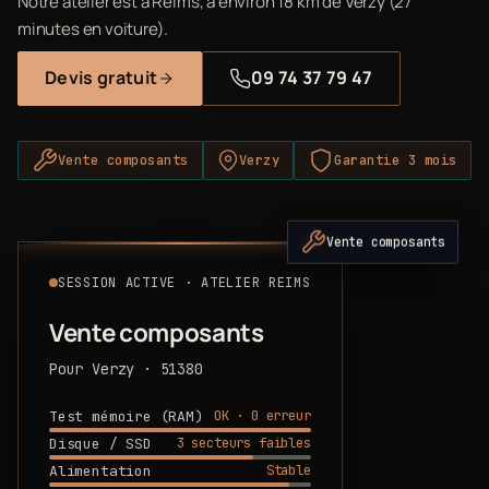
Notre atelier est à Reims, à environ 18 km de Verzy (27
minutes en voiture).
Devis gratuit
09 74 37 79 47
Vente composants
Verzy
Garantie 3 mois
Vente composants
SESSION ACTIVE · ATELIER REIMS
Vente composants
Pour Verzy · 51380
OK · 0 erreur
Test mémoire (RAM)
3 secteurs faibles
Disque / SSD
Stable
Alimentation