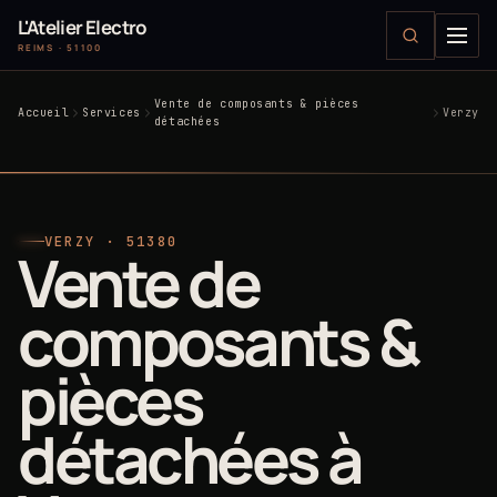
L'Atelier Electro
REIMS · 51100
Vente de composants & pièces
Accueil
Services
Verzy
détachées
VERZY · 51380
Vente de
composants &
pièces
détachées à