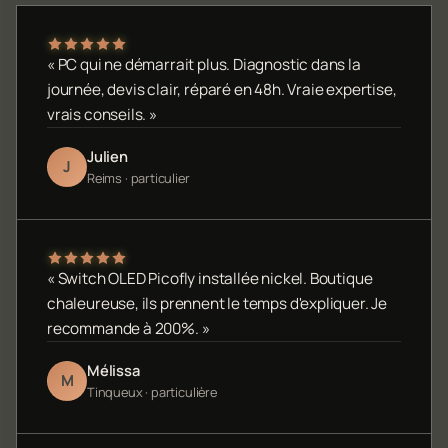
« PC qui ne démarrait plus. Diagnostic dans la
journée, devis clair, réparé en 48h. Vraie expertise,
vrais conseils. »
Julien
J
Reims · particulier
« Switch OLED Picofly installée nickel. Boutique
chaleureuse, ils prennent le temps d'expliquer. Je
recommande à 200%. »
Mélissa
M
Tinqueux · particulière