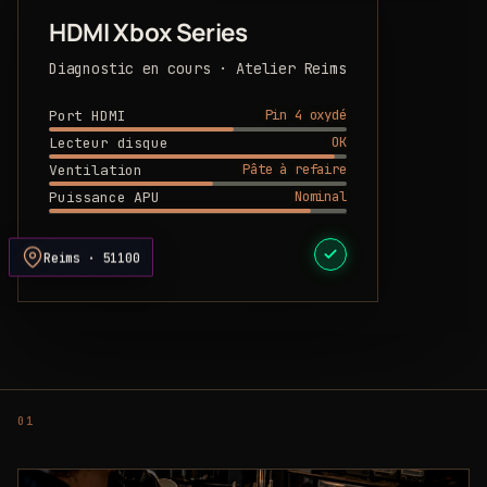
HDMI Xbox Series
Diagnostic en cours · Atelier Reims
Pin 4 oxydé
Port HDMI
OK
Lecteur disque
Pâte à refaire
Ventilation
Nominal
Puissance APU
DEVIS PRÊT
Reims · 51100