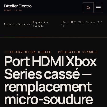
L'Atelier Electro
REIMS · 51100
Réparation
Port HDMI Xbox Series X /
Accueil
Services
Console
S
INTERVENTION CIBLÉE · RÉPARATION CONSOLE
Port HDMI Xbox
Series cassé —
remplacement
micro-soudure