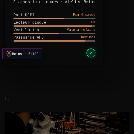
Diagnostic en cours · Atelier Reims
Pin 4 oxydé
Port HDMI
OK
Lecteur disque
Pâte à refaire
Ventilation
Nominal
Puissance APU
DEVIS PRÊT
Reims · 51100