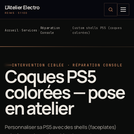
L'Atelier Electro
REIMS · 51100
Réparation
Custom shells PS5 (coques
Accueil
Services
Console
colorées)
INTERVENTION CIBLÉE · RÉPARATION CONSOLE
Coques PS5
colorées — pose
en atelier
Personnaliser sa PS5 avec des shells (faceplates)