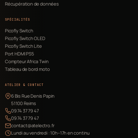
Récupération de données
SPÉCIALITÉS
Picofly Switch
Picofly Switch OLED
Picofly Switch Lite
Port HDMI PS5
Compteur Africa Twin
Tableau de bord moto
ATELIER & CONTACT
6 Bis Rue Denis Papin
51100 Reims
09 74 37 79 47
09 74 37 79 47
contact@atelectro.fr
Lundi au vendredi : 10h–17h en continu