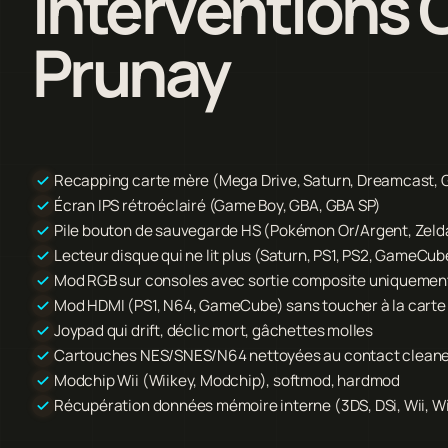
Interventions C
Prunay
Recapping carte mère (Mega Drive, Saturn, Dreamcast
Écran IPS rétroéclairé (Game Boy, GBA, GBA SP)
Pile bouton de sauvegarde HS (Pokémon Or/Argent, Zelda
Lecteur disque qui ne lit plus (Saturn, PS1, PS2, GameCu
Mod RGB sur consoles avec sortie composite uniquemen
Mod HDMI (PS1, N64, GameCube) sans toucher à la carte 
Joypad qui drift, déclic mort, gâchettes molles
Cartouches NES/SNES/N64 nettoyées au contact clean
Modchip Wii (Wiikey, Modchip), softmod, hardmod
Récupération données mémoire interne (3DS, DSi, Wii, Wi