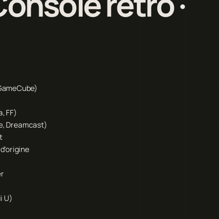
onsole rétro ·
, GameCube)
, FF)
be, Dreamcast)
t
d'origine
er
i U)