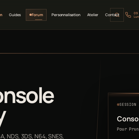
09
on
Guides
Forum
Personnalisation
Atelier
Contact
Lun
onsole
y
SESSION 
Consol
Pour Prun
BA, NDS, 3DS, N64, SNES,