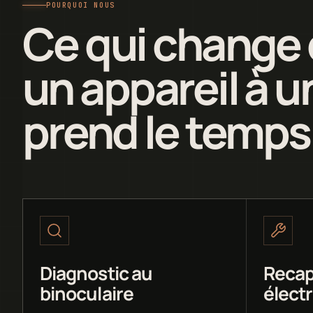
POURQUOI NOUS
Ce qui change 
un appareil à un
prend le temps
Diagnostic au
Recap
binoculaire
élect