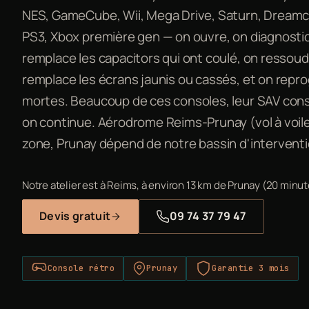
NES, GameCube, Wii, Mega Drive, Saturn, Dreamcas
PS3, Xbox première gen — on ouvre, on diagnost
remplace les capacitors qui ont coulé, on ressou
remplace les écrans jaunis ou cassés, et on rep
mortes. Beaucoup de ces consoles, leur SAV const
on continue. Aérodrome Reims-Prunay (vol à voile
zone, Prunay dépend de notre bassin d'interventi
Notre atelier est à Reims, à environ 13 km de Prunay (20 minut
Devis gratuit
09 74 37 79 47
Console rétro
Prunay
Garantie 3 mois