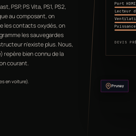
Port HDMI
t, PSP, PS Vita, PS1, PS2,
Lecteur d
ique au composant, on
Ventilati
de les contacts oxydés, on
Puissance
rogramme les sauvegardes
DEVIS PR
ructeur n'existe plus. Nous,
) repère bien connu de la
on courant.
es en voiture).
Prunay