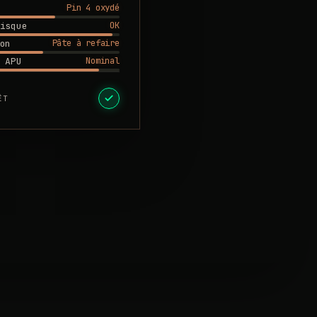
Pin 4 oxydé
OK
isque
Pâte à refaire
on
Nominal
 APU
ÊT