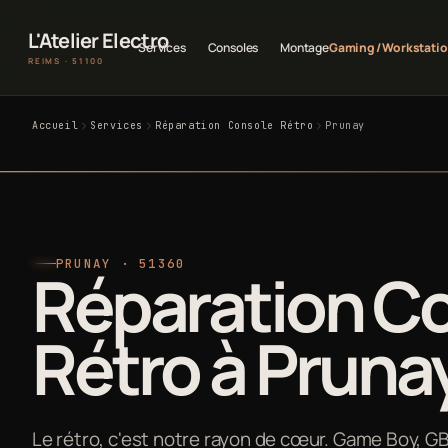
L'Atelier Electro
Services
Consoles
Montage
Gaming / Workstati
REIMS · 51100
Accueil
Services
Réparation Console Rétro
Prunay
PRUNAY · 51360
Réparation C
Rétro à Pruna
Le rétro, c'est notre rayon de cœur. Game Boy, G