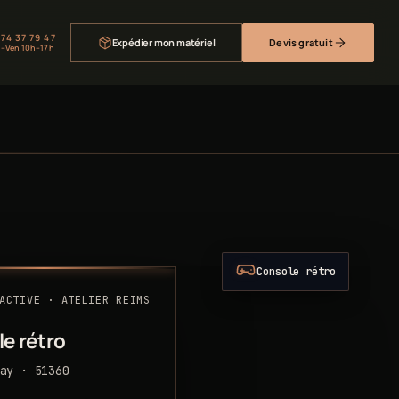
 74 37 79 47
Expédier mon matériel
Devis gratuit
–Ven 10h–17h
Console rétro
ACTIVE · ATELIER REIMS
e rétro
ay · 51360