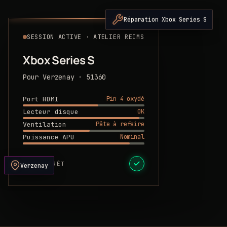
Réparation Xbox Series S
SESSION ACTIVE · ATELIER REIMS
Xbox Series S
Pour Verzenay · 51360
Pin 4 oxydé
Port HDMI
OK
Lecteur disque
Pâte à refaire
Ventilation
Nominal
Puissance APU
DEVIS PRÊT
Verzenay