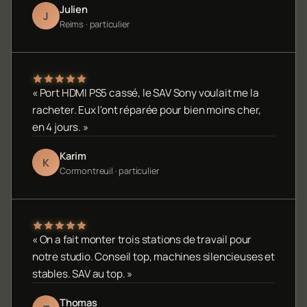
Julien
J
Reims · particulier
« Port HDMI PS5 cassé, le SAV Sony voulait me la
racheter. Eux l'ont réparée pour bien moins cher,
en 4 jours. »
Karim
K
Cormontreuil · particulier
« On a fait monter trois stations de travail pour
notre studio. Conseil top, machines silencieuses et
stables. SAV au top. »
Thomas