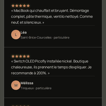
« MacBook qui chauffait et bruyant. Démontage
complet, pâte thermique, ventilo nettoyé. Comme
neuf, et silencieux. »
Léa
L
Saint-Brice-Courcelles · particulière
« Switch OLED Picofly installée nickel. Boutique
chaleureuse, ils prennent le temps d'expliquer. Je
recommande à 200%. »
Mélissa
M
Tinqueux · particulière