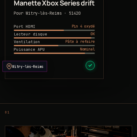
Manette Xbox Series drift
Pour Witry-lès-Reims · 51420
Pin 4 oxydé
Port HDMI
OK
Lecteur disque
Pâte à refaire
Ventilation
Nominal
Puissance APU
DEVIS PRÊT
Witry-lès-Reims