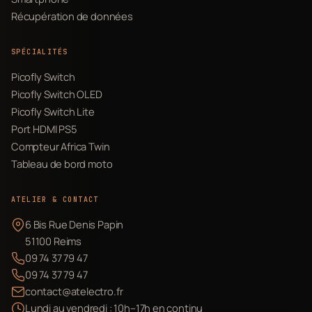
Récupération de données
SPÉCIALITÉS
Picofly Switch
Picofly Switch OLED
Picofly Switch Lite
Port HDMI PS5
Compteur Africa Twin
Tableau de bord moto
ATELIER & CONTACT
6 Bis Rue Denis Papin
51100 Reims
09 74 37 79 47
09 74 37 79 47
contact@atelectro.fr
Lundi au vendredi : 10h–17h en continu