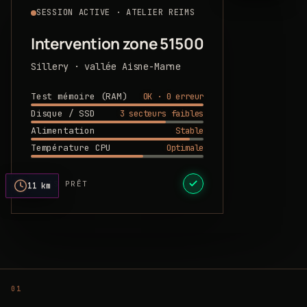
SESSION ACTIVE · ATELIER REIMS
Intervention zone 51500
Sillery · vallée Aisne-Marne
OK · 0 erreur
Test mémoire (RAM)
3 secteurs faibles
Disque / SSD
Stable
Alimentation
Optimale
Température CPU
DEVIS PRÊT
11 km