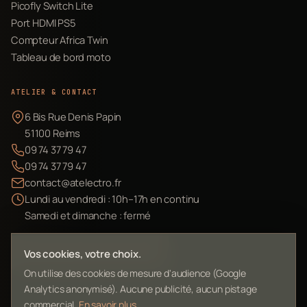
Picofly Switch Lite
Port HDMI PS5
Compteur Africa Twin
Tableau de bord moto
ATELIER & CONTACT
6 Bis Rue Denis Papin
51100 Reims
09 74 37 79 47
09 74 37 79 47
contact@atelectro.fr
Lundi au vendredi : 10h–17h en continu
Samedi et dimanche : fermé
Envoyer mon matériel
Vos cookies, votre choix.
On utilise des cookies de mesure d'audience (Google
Analytics anonymisé). Aucune publicité, aucun pistage
commercial.
En savoir plus
.