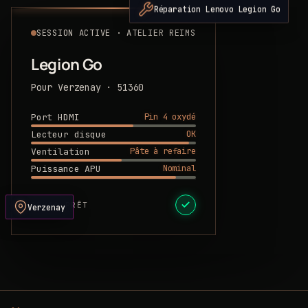
Réparation Lenovo Legion Go
SESSION ACTIVE · ATELIER REIMS
Legion Go
Pour Verzenay · 51360
Pin 4 oxydé
Port HDMI
OK
Lecteur disque
Pâte à refaire
Ventilation
Nominal
Puissance APU
DEVIS PRÊT
Verzenay