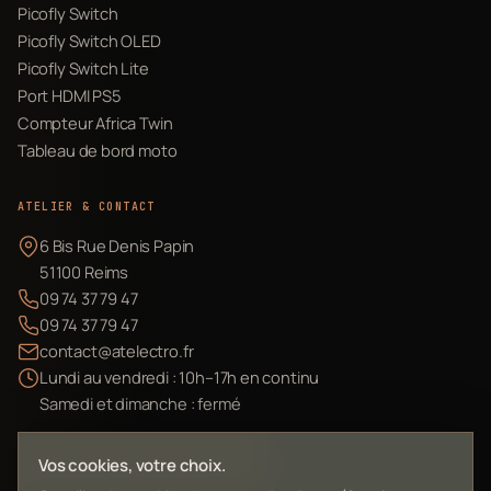
Picofly Switch
Picofly Switch OLED
Picofly Switch Lite
Port HDMI PS5
Compteur Africa Twin
Tableau de bord moto
ATELIER & CONTACT
6 Bis Rue Denis Papin
51100 Reims
09 74 37 79 47
09 74 37 79 47
contact@atelectro.fr
Lundi au vendredi : 10h–17h en continu
Samedi et dimanche : fermé
Envoyer mon matériel
Vos cookies, votre choix.