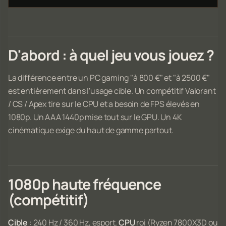
D'abord : à quel jeu vous jouez ?
La différence entre un PC gaming "à 800 €" et "à 2500 €"
est entièrement dans l'usage cible. Un compétitif Valorant
/ CS / Apex tire sur le CPU et a besoin de FPS élevés en
1080p. Un AAA 1440p mise tout sur le GPU. Un 4K
cinématique exige du haut de gamme partout.
1080p haute fréquence
(compétitif)
Cible
: 240 Hz / 360 Hz, esport.
CPU
roi (Ryzen 7800X3D ou