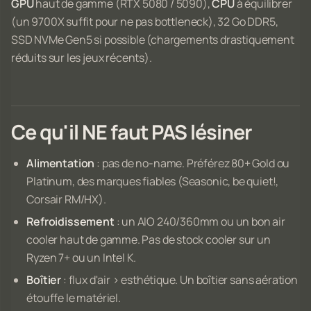
GPU
haut de gamme (RTX 5080 / 5090),
CPU
à équilibrer
(un 9700X suffit pour ne pas bottleneck), 32 Go DDR5,
SSD NVMe Gen5 si possible (chargements drastiquement
réduits sur les jeux récents).
Ce qu'il NE faut PAS lésiner
Alimentation
: pas de no-name. Préférez 80+ Gold ou
Platinum, des marques fiables (Seasonic, be quiet!,
Corsair RM/HX).
Refroidissement
: un AIO 240/360mm ou un bon air
cooler haut de gamme. Pas de stock cooler sur un
Ryzen 7+ ou un Intel K.
Boîtier
: flux d'air > esthétique. Un boîtier sans aération
étouffe le matériel.