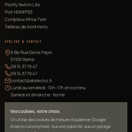
Picofly Switch Lite
Port HDMI PS5
Compteur Africa Twin
Tableau de bord moto
ATELIER & CONTACT
6 Bis Rue Denis Papin
51100 Reims
09 74 37 79 47
09 74 37 79 47
contact@atelectro.fr
Lundi au vendredi : 10h–17h en continu
Samedi et dimanche : fermé
Envoyer mon matériel
Vos cookies, votre choix.
On utilise des cookies de mesure d'audience (Google
Analytics anonymisé). Aucune publicité, aucun pistage