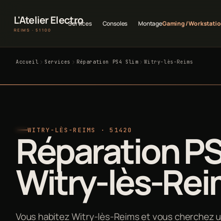
L'Atelier Electro
Services
Consoles
Montage
Gaming / Workstati
REIMS · 51100
Accueil
Services
Réparation PS4 Slim
Witry-lès-Reims
WITRY-LÈS-REIMS · 51420
Réparation PS
Witry-lès-Re
Vous habitez Witry-lès-Reims et vous cherchez u