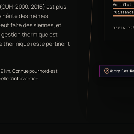
Ventilati
im (CUH-2000, 2016) est plus
Puissance
is hérite des mêmes
peut faire des siennes, et
DEVIS PR
a gestion thermique est
âte thermique reste pertinent
Witry-lès-R
à 9 km. Connue pour nord-est,
relle d'intervention.