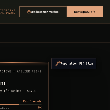
 74 37 79 47
Expédier mon matériel
Devis gratuit
–Ven 10h–17h
Réparation PS4 Slim
ACTIVE · ATELIER REIMS
im
y-lès-Reims · 51420
Pin 4 oxydé
OK
isque