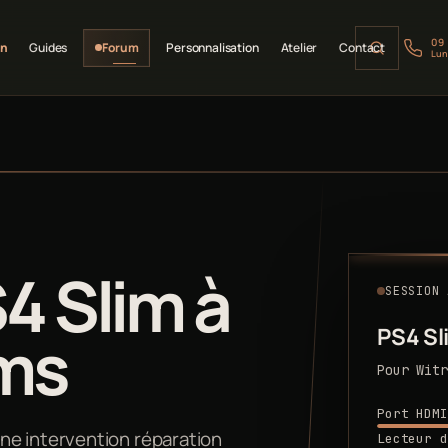
09
on
Guides
Forum
Personnalisation
Atelier
Contact
Lun
4 Slim à
SESSION 
ims
PS4 Sl
Pour Witr
Port HDMI
ne intervention réparation
Lecteur d