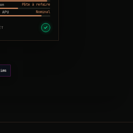
Pâte à refaire
on
Nominal
 APU
ÊT
eims