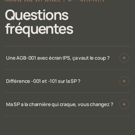
FAQ GAME BOY ADVANCE / SP · TROIS-PUITS
Questions
fréquentes
Une AGB-001 avec écran IPS, ça vaut le coup ?
Différence -001 et -101 sur la SP ?
Ma SP a la charnière qui craque, vous changez ?