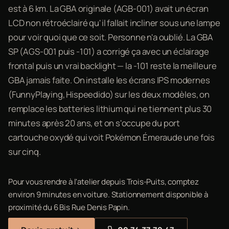
est à 6 km. La GBA originale (AGB-001) avait un écran
LCD non rétroéclairé qu'il fallait incliner sous une lampe
pour voir quoi que ce soit. Personne n'a oublié. La GBA
SP (AGS-001 puis -101) a corrigé ça avec un éclairage
frontal puis un vrai backlight — la -101 reste la meilleure
GBA jamais faite. On installe les écrans IPS modernes
(FunnyPlaying, Hispeedido) sur les deux modèles, on
remplace les batteries lithium qui ne tiennent plus 30
minutes après 20 ans, et on s'occupe du port
cartouche oxydé qui voit Pokémon Émeraude une fois
sur cinq.
Pour vous rendre à l'atelier depuis Trois-Puits, comptez
environ 9 minutes en voiture. Stationnement disponible à
proximité du 6 Bis Rue Denis Papin.