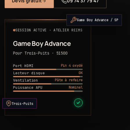
Devis gratuit
09 74 37 79 47
Game Boy Advance / SP
SESSION ACTIVE · ATELIER REIMS
Game Boy Advance
Pour Trois-Puits · 51500
Pin 4 oxydé
Port HDMI
OK
Lecteur disque
Pâte à refaire
Ventilation
Nominal
Puissance APU
DEVIS PRÊT
Trois-Puits