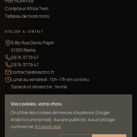
Port HDMI PS5
Compteur Africa Twin
Tableau de bord moto
ATELIER & CONTACT
6 Bis Rue Denis Papin
51100 Reims
09 74 37 79 47
09 74 37 79 47
contact@atelectro.fr
Lundi au vendredi : 10h–17h en continu
Samedi et dimanche : fermé
Envoyer mon matériel
Vos cookies, votre choix.
On utilise des cookies de mesure d'audience (Google
Analytics anonymisé). Aucune publicité, aucun pistage
commercial.
En savoir plus
.