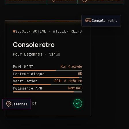
Console rétro
SESSION ACTIVE · ATELIER REIMS
Console rétro
Pour Bezannes · 51430
Pin 4 oxydé
Port HDMI
OK
Lecteur disque
Pâte à refaire
Ventilation
Nominal
Puissance APU
DEVIS PRÊT
Bezannes