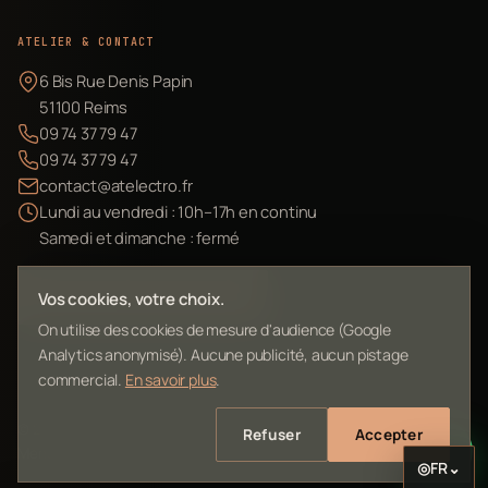
ATELIER & CONTACT
6 Bis Rue Denis Papin
51100 Reims
09 74 37 79 47
09 74 37 79 47
contact@atelectro.fr
Lundi au vendredi : 10h–17h en continu
Samedi et dimanche : fermé
Envoyer mon matériel
Vos cookies, votre choix.
On utilise des cookies de mesure d'audience (Google
Analytics anonymisé). Aucune publicité, aucun pistage
commercial.
En savoir plus
.
©
2026
L'Atelier Electro Reims — SIRET 10261022700013
Refuser
Accepter
Mentions légales
Confidentialité
Contact
Plan du site
◎
FR
⌄