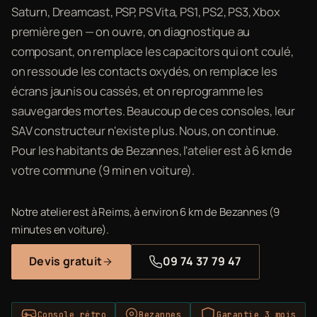
Saturn, Dreamcast, PSP, PS Vita, PS1, PS2, PS3, Xbox
première gen — on ouvre, on diagnostique au
composant, on remplace les capacitors qui ont coulé,
on ressoude les contacts oxydés, on remplace les
écrans jaunis ou cassés, et on reprogramme les
sauvegardes mortes. Beaucoup de ces consoles, leur
SAV constructeur n'existe plus. Nous, on continue.
Pour les habitants de Bezannes, l'atelier est à 6 km de
votre commune (9 min en voiture).
Notre atelier est à Reims, à environ 6 km de Bezannes (9
minutes en voiture).
Devis gratuit
09 74 37 79 47
Console rétro
Bezannes
Garantie 3 mois