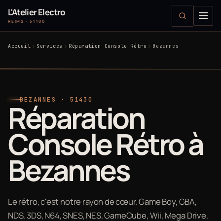
L'Atelier Electro
REIMS · 51100
Accueil
Services
Réparation Console Rétro
Bezannes
BEZANNES · 51430
Réparation
Console Rétro à
Bezannes
Le rétro, c'est notre rayon de cœur. Game Boy, GBA,
NDS, 3DS, N64, SNES, NES, GameCube, Wii, Mega Drive,