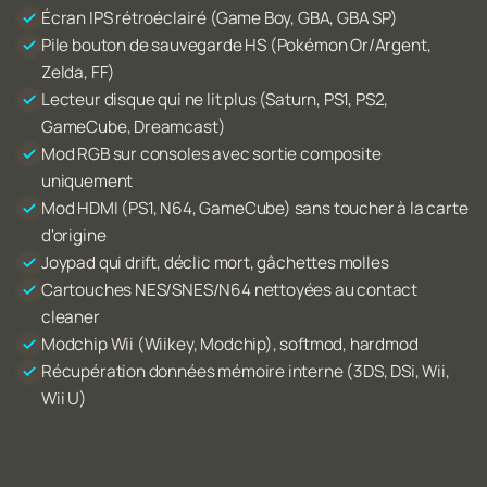
Écran IPS rétroéclairé (Game Boy, GBA, GBA SP)
Pile bouton de sauvegarde HS (Pokémon Or/Argent,
Zelda, FF)
Lecteur disque qui ne lit plus (Saturn, PS1, PS2,
GameCube, Dreamcast)
Mod RGB sur consoles avec sortie composite
uniquement
Mod HDMI (PS1, N64, GameCube) sans toucher à la carte
d'origine
Joypad qui drift, déclic mort, gâchettes molles
Cartouches NES/SNES/N64 nettoyées au contact
cleaner
Modchip Wii (Wiikey, Modchip), softmod, hardmod
Récupération données mémoire interne (3DS, DSi, Wii,
Wii U)