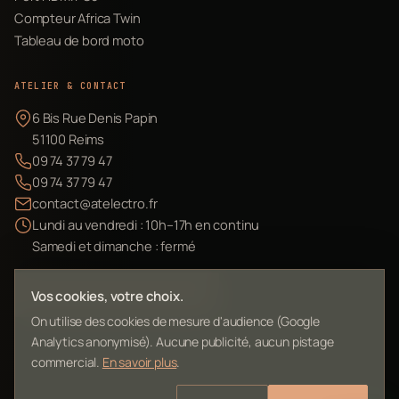
Compteur Africa Twin
Tableau de bord moto
ATELIER & CONTACT
6 Bis Rue Denis Papin
51100 Reims
09 74 37 79 47
09 74 37 79 47
contact@atelectro.fr
Lundi au vendredi : 10h–17h en continu
Samedi et dimanche : fermé
Envoyer mon matériel
Vos cookies, votre choix.
On utilise des cookies de mesure d'audience (Google
Analytics anonymisé). Aucune publicité, aucun pistage
commercial.
En savoir plus
.