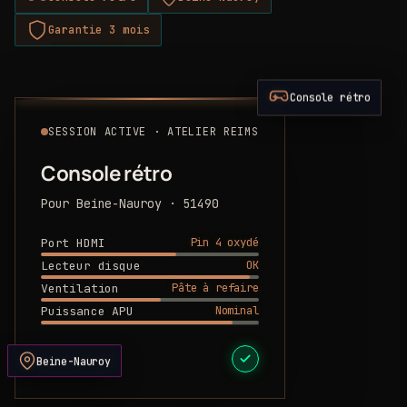
Garantie 3 mois
Console rétro
SESSION ACTIVE · ATELIER REIMS
Console rétro
Pour Beine-Nauroy · 51490
Pin 4 oxydé
Port HDMI
OK
Lecteur disque
Pâte à refaire
Ventilation
Nominal
Puissance APU
DEVIS PRÊT
Beine-Nauroy