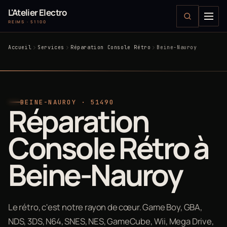
L'Atelier Electro
REIMS · 51100
Accueil
Services
Réparation Console Rétro
Beine-Nauroy
BEINE-NAUROY · 51490
Réparation
Console Rétro à
Beine-Nauroy
Le rétro, c'est notre rayon de cœur. Game Boy, GBA,
NDS, 3DS, N64, SNES, NES, GameCube, Wii, Mega Drive,