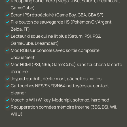
Recapping carte mère (Mega Drive, Saturn, Dreamcast,
GameCube)
Écran IPS rétroéclairé (Game Boy, GBA, GBA SP)
Pile bouton de sauvegarde HS (Pokémon Or/Argent,
Zelda, FF)
Lecteur disque qui ne lit plus (Saturn, PS1, PS2,
GameCube, Dreamcast)
Mod RGB sur consoles avec sortie composite
uniquement
Mod HDMI (PS1, N64, GameCube) sans toucher à la carte
d'origine
Joypad qui drift, déclic mort, gâchettes molles
Cartouches NES/SNES/N64 nettoyées au contact
cleaner
Modchip Wii (Wiikey, Modchip), softmod, hardmod
Récupération données mémoire interne (3DS, DSi, Wii,
Wii U)