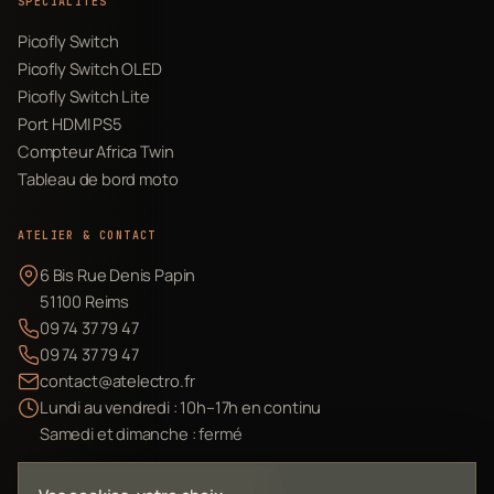
SPÉCIALITÉS
Picofly Switch
Picofly Switch OLED
Picofly Switch Lite
Port HDMI PS5
Compteur Africa Twin
Tableau de bord moto
ATELIER & CONTACT
6 Bis Rue Denis Papin
51100 Reims
09 74 37 79 47
09 74 37 79 47
contact@atelectro.fr
Lundi au vendredi : 10h–17h en continu
Samedi et dimanche : fermé
Envoyer mon matériel