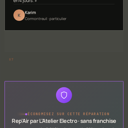
en 4 jours. »
Karim
K
Cormontreuil · particulier
●
ÉCONOMISEZ SUR CETTE RÉPARATION
Rep'Air par L'Atelier Electro · sans franchise