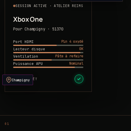
SESSION ACTIVE · ATELIER REIMS
Xbox One
Pour Champigny · 51370
Pin 4 oxydé
Port HDMI
OK
Lecteur disque
Pâte à refaire
Ventilation
Nominal
Puissance APU
DEVIS PRÊT
Champigny