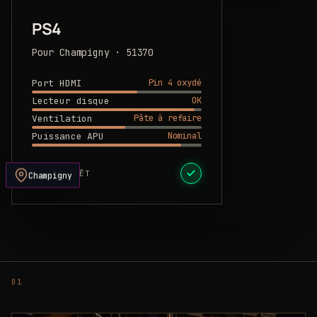
PS4
Pour Champigny · 51370
Pin 4 oxydé
Port HDMI
OK
Lecteur disque
Pâte à refaire
Ventilation
Nominal
Puissance APU
DEVIS PRÊT
Champigny