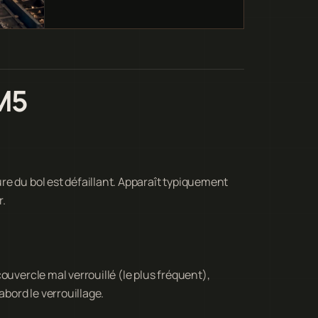
M5
e du bol est défaillant. Apparaît typiquement
r.
ouvercle mal verrouillé (le plus fréquent),
abord le verrouillage.