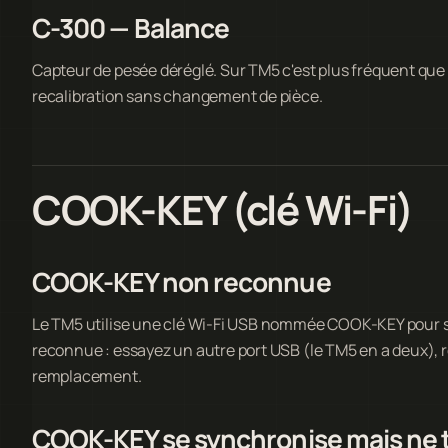
C-300 — Balance
Capteur de pesée déréglé. Sur TM5 c'est plus fréquent que 
recalibration sans changement de pièce.
COOK-KEY (clé Wi-Fi)
COOK-KEY non reconnue
Le TM5 utilise une clé Wi-Fi USB nommée COOK-KEY pour se 
reconnue : essayez un autre port USB (le TM5 en a deux), r
remplacement.
COOK-KEY se synchronise mais ne t