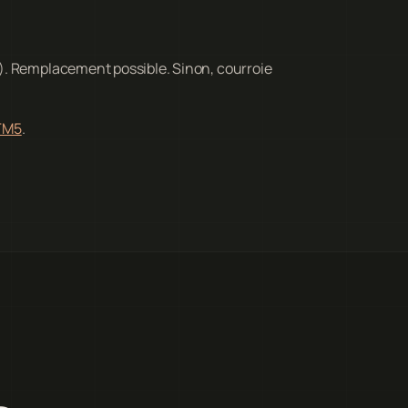
). Remplacement possible. Sinon, courroie
 TM5
.