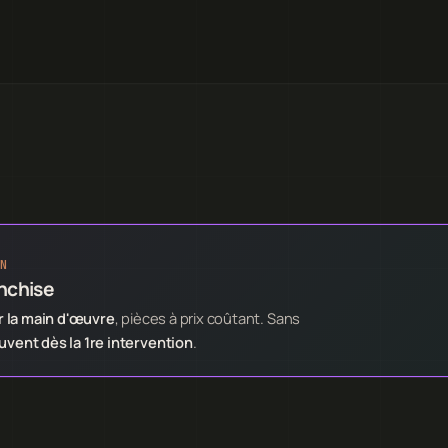
N
anchise
 la main d'œuvre
, pièces à prix coûtant. Sans
ent dès la 1re intervention
.