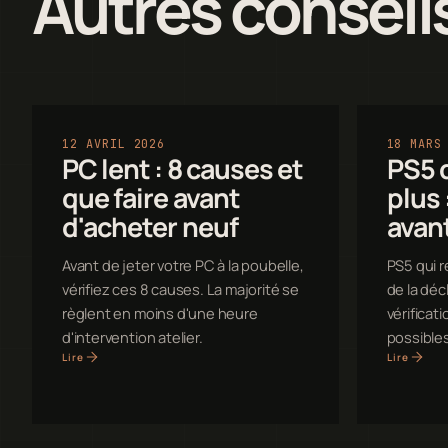
Autres conseil
12 AVRIL 2026
18 MARS
PC lent : 8 causes et
PS5 q
que faire avant
plus 
d'acheter neuf
avan
Avant de jeter votre PC à la poubelle,
PS5 qui r
vérifiez ces 8 causes. La majorité se
de la décl
règlent en moins d'une heure
vérificat
d'intervention atelier.
possibles
Lire
Lire