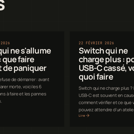
s
 2026
22 FÉVRIER 2026
ui ne s'allume
Switch qui ne
: que faire
charge plus : p
t de paniquer
USB-C cassé, v
quoi faire
efuse de démarrer : avant
arer morte, voici les 6
Switch qui ne charge plus ? 
ions à faire et les pannes
USB-C est souvent en cause
.
comment vérifier et ce que 
pouvez attendre d'un atelier
Lire