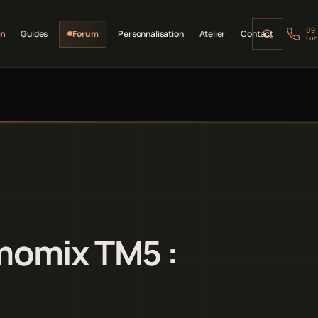
09
on
Guides
Forum
Personnalisation
Atelier
Contact
Lun
momix TM5 :