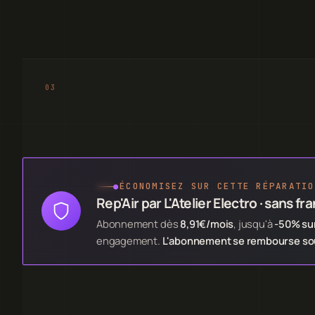
●
ÉCONOMISEZ SUR CETTE RÉPARATIO
Rep'Air par L'Atelier Electro · sans fr
Abonnement dès
8,91€/mois
, jusqu'à
-50% sur
engagement.
L'abonnement se rembourse souv