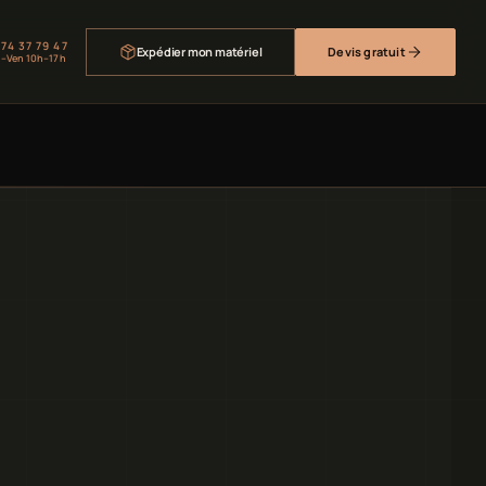
 74 37 79 47
Expédier mon matériel
Devis gratuit
–Ven 10h–17h