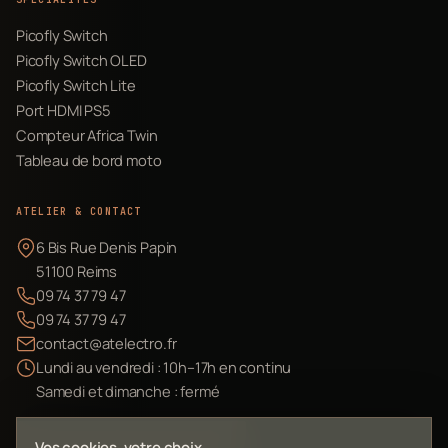
Picofly Switch
Picofly Switch OLED
Picofly Switch Lite
Port HDMI PS5
Compteur Africa Twin
Tableau de bord moto
ATELIER & CONTACT
6 Bis Rue Denis Papin
51100 Reims
09 74 37 79 47
09 74 37 79 47
contact@atelectro.fr
Lundi au vendredi : 10h–17h en continu
Samedi et dimanche : fermé
Envoyer mon matériel
Vos cookies, votre choix.