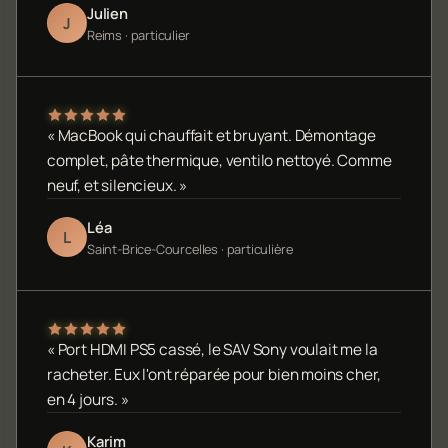
Julien
J
Reims · particulier
« MacBook qui chauffait et bruyant. Démontage
complet, pâte thermique, ventilo nettoyé. Comme
neuf, et silencieux. »
Léa
L
Saint-Brice-Courcelles · particulière
« Port HDMI PS5 cassé, le SAV Sony voulait me la
racheter. Eux l'ont réparée pour bien moins cher,
en 4 jours. »
Karim