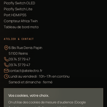
Picofly Switch OLED
Picofly Switch Lite
Port HDMI PS5
Compteur Africa Twin
Tableau de bord moto
ATELIER & CONTACT
6 Bis Rue Denis Papin
51100 Reims
09 74 37 79 47
09 74 37 79 47
contact@atelectro.fr
Lundi au vendredi : 10h–17h en continu
Samedi et dimanche : fermé
Envoyer mon matériel
Vos cookies, votre choix.
On utilise des cookies de mesure d'audience (Google