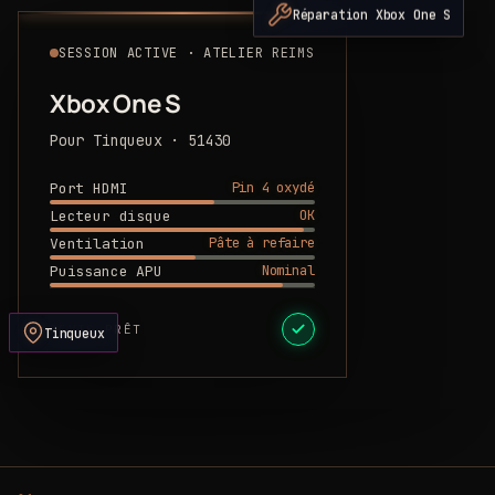
Réparation Xbox One S
SESSION ACTIVE · ATELIER REIMS
Xbox One S
Pour Tinqueux · 51430
Pin 4 oxydé
Port HDMI
OK
Lecteur disque
Pâte à refaire
Ventilation
Nominal
Puissance APU
DEVIS PRÊT
Tinqueux