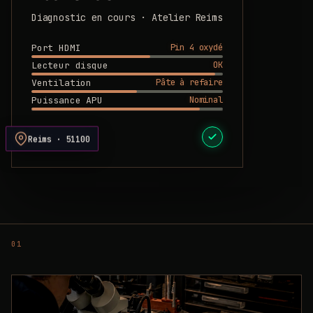
Diagnostic en cours · Atelier Reims
Pin 4 oxydé
Port HDMI
OK
Lecteur disque
Pâte à refaire
Ventilation
Nominal
Puissance APU
DEVIS PRÊT
Reims · 51100