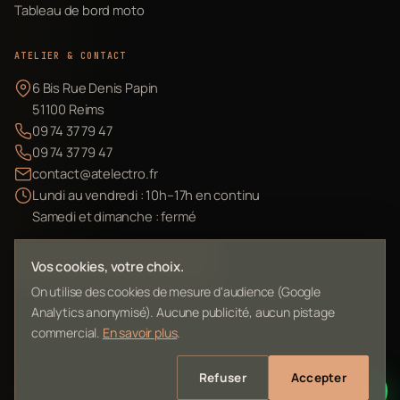
Tableau de bord moto
ATELIER & CONTACT
6 Bis Rue Denis Papin
51100 Reims
09 74 37 79 47
09 74 37 79 47
contact@atelectro.fr
Lundi au vendredi : 10h–17h en continu
Samedi et dimanche : fermé
Envoyer mon matériel
Vos cookies, votre choix.
On utilise des cookies de mesure d'audience (Google
Analytics anonymisé). Aucune publicité, aucun pistage
commercial.
En savoir plus
.
©
2026
L'Atelier Electro Reims — SIRET 10261022700013
Refuser
Accepter
Mentions légales
Confidentialité
Contact
Plan du site