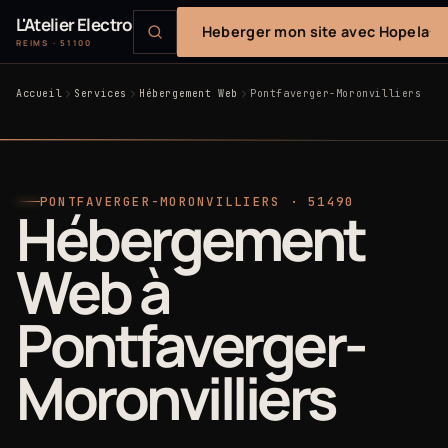
L'Atelier Electro
Heberger mon site avec Hopela
REIMS · 51100
Accueil
Services
Hébergement Web
Pontfaverger-Moronvilliers
PONTFAVERGER-MORONVILLIERS · 51490
Hébergement
Web à
Pontfaverger-
Moronvilliers