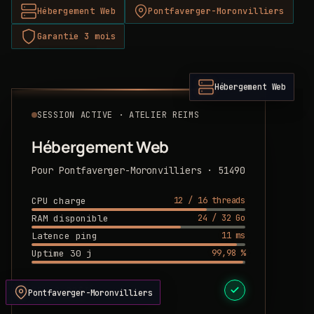
Hébergement Web
Pontfaverger-Moronvilliers
Garantie 3 mois
Hébergement Web
SESSION ACTIVE · ATELIER REIMS
Hébergement Web
Pour Pontfaverger-Moronvilliers · 51490
12 / 16 threads
CPU charge
24 / 32 Go
RAM disponible
11 ms
Latence ping
99,98 %
Uptime 30 j
DEVIS PRÊT
Pontfaverger-Moronvilliers