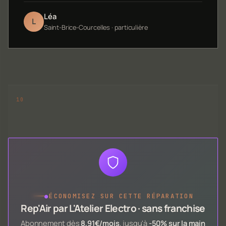
Léa
L
Saint-Brice-Courcelles · particulière
●
ÉCONOMISEZ SUR CETTE RÉPARATION
Rep'Air par L'Atelier Electro · sans franchise
Abonnement dès
8,91€/mois
, jusqu'à
-50% sur la main