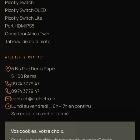
Picofly Switch
Picofly Switch OLED
Picofly Switch Lite
Port HDMI PS5
Compteur Africa Twin
Tableau de bord moto
ATELIER & CONTACT
6 Bis Rue Denis Papin
51100 Reims
09 74 37 79 47
09 74 37 79 47
contact@atelectro.fr
Lundi au vendredi : 10h–17h en continu
Samedi et dimanche : fermé
Envoyer mon matériel
Vos cookies, votre choix.
On utilise des cookies de mesure d'audience (Google