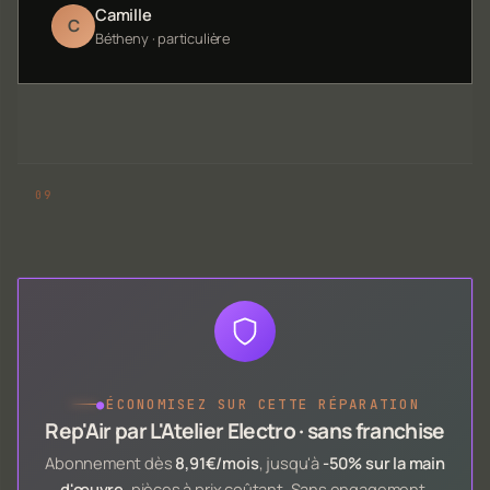
Camille
C
Bétheny · particulière
●
ÉCONOMISEZ SUR CETTE RÉPARATION
Rep'Air par L'Atelier Electro · sans franchise
Abonnement dès
8,91€/mois
, jusqu'à
-50% sur la main
d'œuvre
, pièces à prix coûtant. Sans engagement.