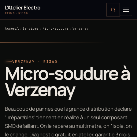
L'Atelier Electro
REIMS · 51100
Accueil
Services
Micro-soudure
Verzenay
VERZENAY · 51360
Micro-soudure à
Verzenay
Beaucoup de pannes que la grande distribution déclare
'irréparables' tiennent en réalité à un seul composant
SMD défaillant. On le repère au multimètre, on l'isole, on
le change. Diagnostic gratuit en atelier, garantie 3 mois