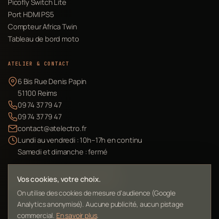
Picofly Switch Lite
Port HDMI PS5
Compteur Africa Twin
Tableau de bord moto
ATELIER & CONTACT
6 Bis Rue Denis Papin
51100 Reims
09 74 37 79 47
09 74 37 79 47
contact@atelectro.fr
Lundi au vendredi : 10h–17h en continu
Samedi et dimanche : fermé
Envoyer mon matériel
Vos cookies, votre choix.
On utilise des cookies de mesure d'audience (Google
Analytics anonymisé). Aucune publicité, aucun pistage
commercial.
En savoir plus
.