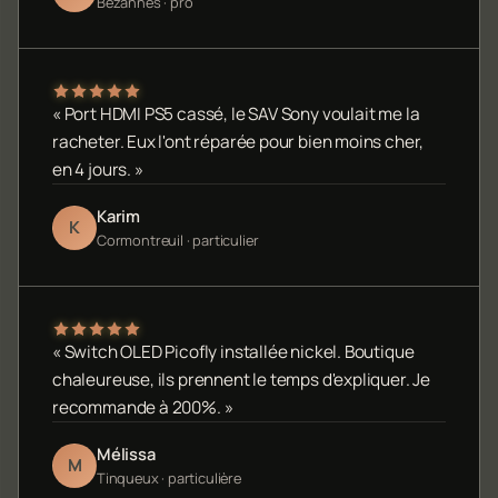
Bezannes · pro
« Port HDMI PS5 cassé, le SAV Sony voulait me la
racheter. Eux l'ont réparée pour bien moins cher,
en 4 jours. »
Karim
K
Cormontreuil · particulier
« Switch OLED Picofly installée nickel. Boutique
chaleureuse, ils prennent le temps d'expliquer. Je
recommande à 200%. »
Mélissa
M
Tinqueux · particulière