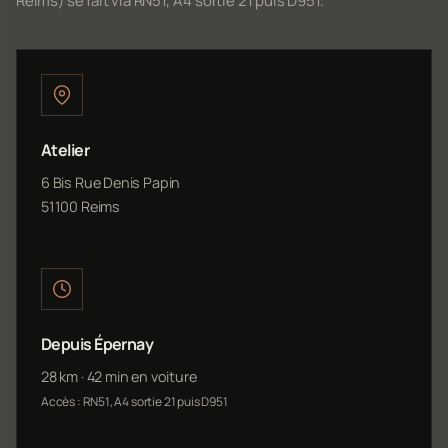
Reims) se fait via RN51, A4 sortie 21 puis D951.
Atelier
6 Bis Rue Denis Papin
51100 Reims
Depuis Épernay
28 km · 42 min en voiture
Accès : RN51, A4 sortie 21 puis D951