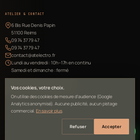
ATELIER & CONTACT
6 Bis Rue Denis Papin
51100 Reims
09 74 37 79 47
09 74 37 79 47
contact@atelectro.fr
Lundi au vendredi : 10h–17h en continu
Samedi et dimanche : fermé
Envoyer mon matériel
Vos cookies, votre choix.
On utilise des cookies de mesure d'audience (Google
Analytics anonymisé). Aucune publicité, aucun pistage
commercial.
En savoir plus
.
©
2026
L'Atelier Electro Reims — SIRET 10261022700013
Refuser
Accepter
Mentions légales
Confidentialité
Contact
Plan du site