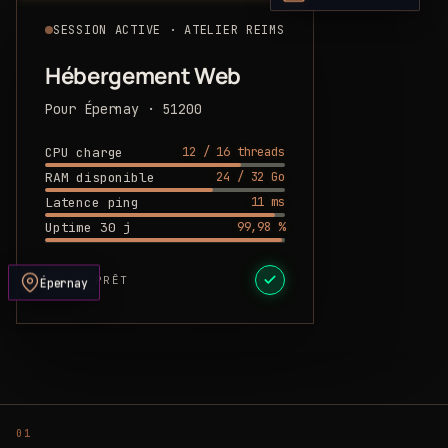
SESSION ACTIVE · ATELIER REIMS
Hébergement Web
Pour Épernay · 51200
12 / 16 threads
CPU charge
24 / 32 Go
RAM disponible
11 ms
Latence ping
99,98 %
Uptime 30 j
DEVIS PRÊT
Épernay