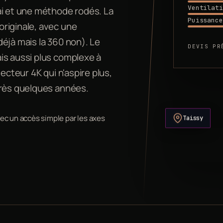
Ventilati
ai et une méthode rodés. La
Puissance
riginale, avec une
 déjà mais la 360 non). Le
DEVIS PR
is aussi plus complexe à
ecteur 4K qui n'aspire plus,
près quelques années.
Taissy
vec un accès simple par les axes