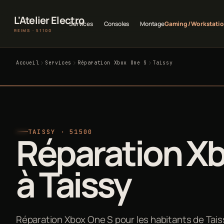
L'Atelier Electro
Services
Consoles
Montage
Gaming / Workstati
REIMS · 51100
Accueil
Services
Réparation Xbox One S
Taissy
TAISSY · 51500
Réparation X
à Taissy
Réparation Xbox One S pour les habitants de Taiss