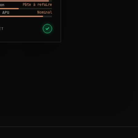
Pâte à refaire
on
Nominal
 APU
ÊT