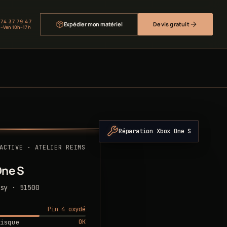
 74 37 79 47
Expédier mon matériel
Devis gratuit
–Ven 10h–17h
Réparation Xbox One S
ACTIVE · ATELIER REIMS
One S
sy · 51500
Pin 4 oxydé
OK
isque