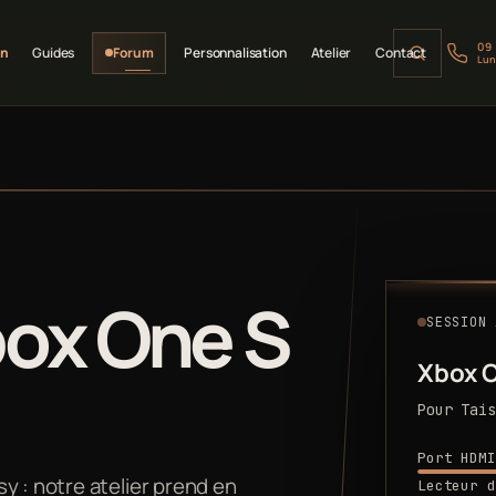
09
on
Guides
Forum
Personnalisation
Atelier
Contact
Lun
box One S
SESSION 
Xbox 
Pour Tais
Port HDMI
y : notre atelier prend en
Lecteur d