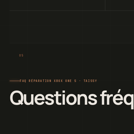
FAQ RÉPARATION XBOX ONE S · TAISSY
Questions fré