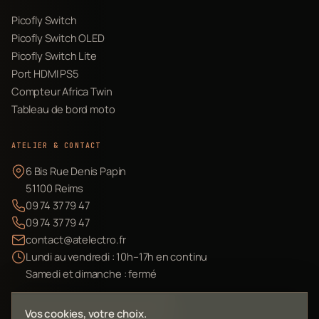
Picofly Switch
Picofly Switch OLED
Picofly Switch Lite
Port HDMI PS5
Compteur Africa Twin
Tableau de bord moto
ATELIER & CONTACT
6 Bis Rue Denis Papin
51100 Reims
09 74 37 79 47
09 74 37 79 47
contact@atelectro.fr
Lundi au vendredi : 10h–17h en continu
Samedi et dimanche : fermé
Envoyer mon matériel
Vos cookies, votre choix.