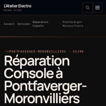
L'Atelier Electro
REIMS · 51100
Réparation
Pontfaverger-
Accueil
Services
Console
Moronvilliers
PONTFAVERGER-MORONVILLIERS · 51490
Réparation
Console à
Pontfaverger-
Moronvilliers