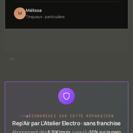
Mélissa
M
Tinqueux · particulière
●
ÉCONOMISEZ SUR CETTE RÉPARATION
Rep'Air par L'Atelier Electro · sans franchise
Abonnement dès
8,91€/mois
, jusqu'à
-50% sur la main