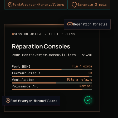
Pontfaverger-Moronvilliers
Garantie 3 mois
Réparation Consoles
SESSION ACTIVE · ATELIER REIMS
Réparation Consoles
Pour Pontfaverger-Moronvilliers · 51490
Pin 4 oxydé
Port HDMI
OK
Lecteur disque
Pâte à refaire
Ventilation
Nominal
Puissance APU
DEVIS PRÊT
Pontfaverger-Moronvilliers