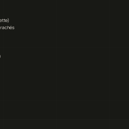
ette)
rrachés
)