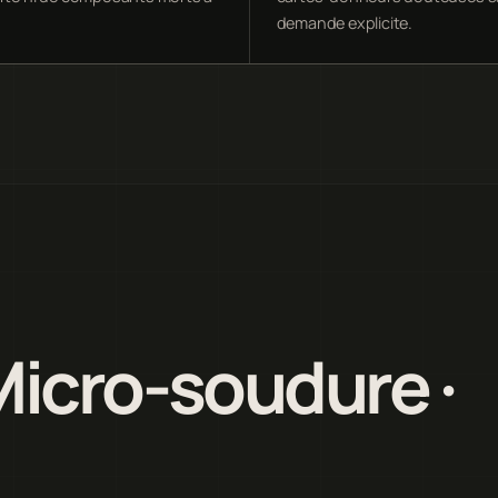
demande explicite.
Micro-soudure ·