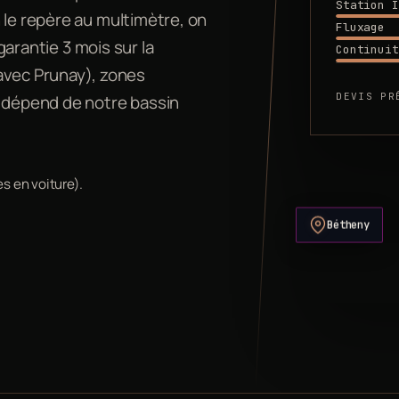
Station I
 le repère au multimètre, on
Fluxage
 garantie 3 mois sur la
Continuit
vec Prunay), zones
DEVIS PR
y dépend de notre bassin
s en voiture).
Bétheny