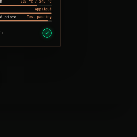
220 °C / 245 °C
R
Appliqué
Test passing
é piste
ÊT