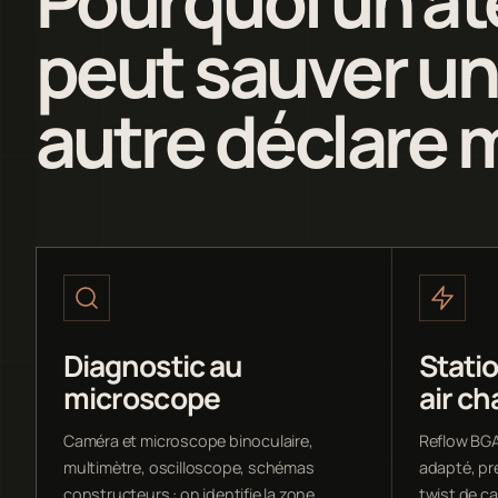
peut sauver un
autre déclare 
Diagnostic au
Stati
microscope
air c
Caméra et microscope binoculaire,
Reflow BGA
multimètre, oscilloscope, schémas
adapté, pr
constructeurs : on identifie la zone
twist de c