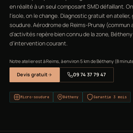
en réalité à un seul composant SMD défaillant. On
l'isole, on le change. Diagnostic gratuit en atelier,
soudure. Aérodrome de Reims-Prunay (commun a
d'activités repère bien connu de la zone, Béthen
d'intervention courant.
Notre atelier est à Reims, à environ 5 km de Bétheny (8 minute
Devis gratuit
09 74 37 79 47
Micro-soudure
Bétheny
Garantie 3 mois