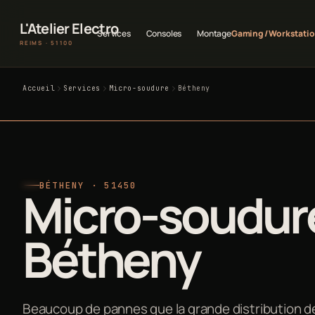
L'Atelier Electro
Services
Consoles
Montage
Gaming / Workstati
REIMS · 51100
Accueil
Services
Micro-soudure
Bétheny
BÉTHENY · 51450
Micro-soudur
Bétheny
Beaucoup de pannes que la grande distribution déc