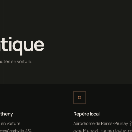
atique
nutes en voiture.
étheny
Repère local
n en voiture
Aérodrome de Reims-Prunay 
avec Prunay), zones d'activité
vers Charleville, A34