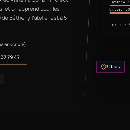
Latence p
és, et on apprend pour les
Uptime 30
de Bétheny, l'atelier est à 5
DEVIS PR
s en voiture).
 37 79 47
Bétheny
s