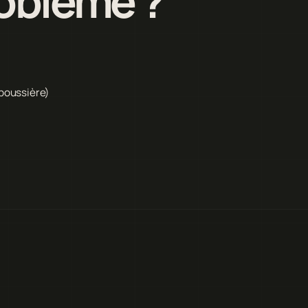
roblème ?
 poussière)