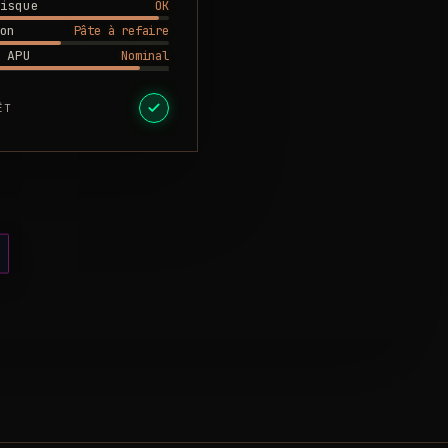
OK
isque
Pâte à refaire
on
Nominal
 APU
ÊT