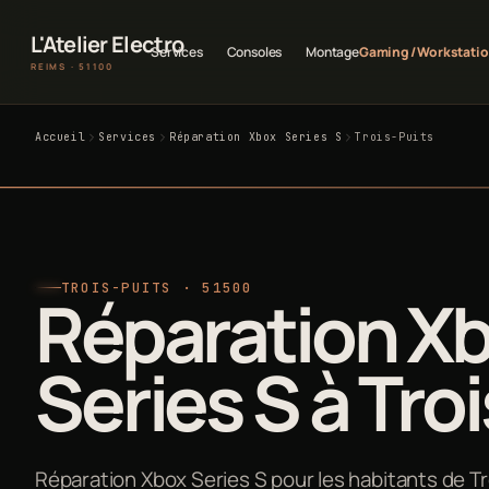
L'Atelier Electro
Services
Consoles
Montage
Gaming / Workstati
REIMS · 51100
Accueil
Services
Réparation Xbox Series S
Trois-Puits
TROIS-PUITS · 51500
Réparation X
Series S à Tro
Réparation Xbox Series S pour les habitants de Tro