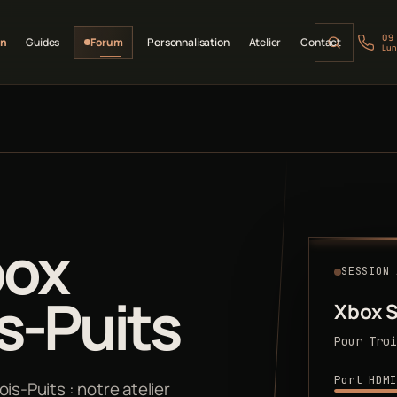
09
on
Guides
Forum
Personnalisation
Atelier
Contact
Lun
box
SESSION 
is-Puits
Xbox S
Pour Troi
Port HDMI
is-Puits : notre atelier