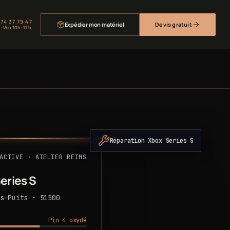
 74 37 79 47
Expédier mon matériel
Devis gratuit
–Ven 10h–17h
Réparation Xbox Series S
ACTIVE · ATELIER REIMS
eries S
s-Puits · 51500
Pin 4 oxydé