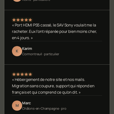
« Port HDMI PS5 cassé, le SAV Sony voulait me la
racheter. Eux l'ont réparée pour bien moins cher,
en 4 jours. »
Karim
K
Cormontreuil · particulier
« Hébergement de notre site et nos mails.
Migration sans coupure, support qui répond en
français et qui comprend ce qu'on dit. »
Marc
M
Châlons-en-Champagne · pro