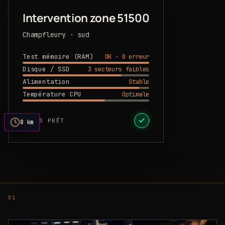
Intervention zone 51500
Champfleury · sud
OK · 0 erreur
Test mémoire (RAM)
3 secteurs faibles
Disque / SSD
Stable
Alimentation
Optimale
Température CPU
DEVIS PRÊT
8 km