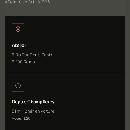
à Reims) se fait via D26.
Atelier
6 Bis Rue Denis Papin
51100 Reims
Depuis Champfleury
8 km · 12 min en voiture
Accès : D26