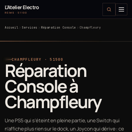
L'Atelier Electro
REIMS · 51100
Accueil
Services
Réparation Console
Champfleury
CHAMPFLEURY · 51500
Réparation
Console à
Champfleury
Une PS5 qui s'éteint en pleine partie, une Switch qui
n'affiche plus rien sur le dock, un Joycon qui dérive : ce