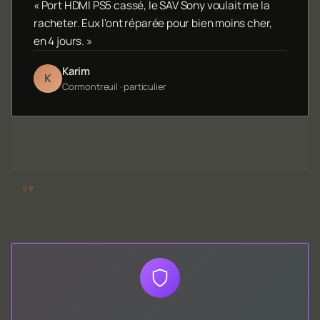
« Port HDMI PS5 cassé, le SAV Sony voulait me la
racheter. Eux l'ont réparée pour bien moins cher,
en 4 jours. »
Karim
K
Cormontreuil · particulier