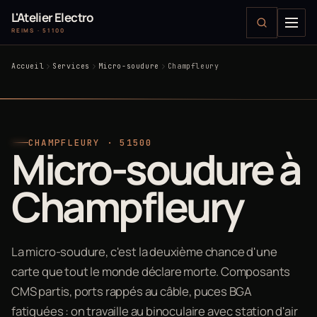
L'Atelier Electro
REIMS · 51100
Accueil
Services
Micro-soudure
Champfleury
CHAMPFLEURY · 51500
Micro-soudure à
Champfleury
La micro-soudure, c'est la deuxième chance d'une
carte que tout le monde déclare morte. Composants
CMS partis, ports rappés au câble, puces BGA
fatiguées : on travaille au binoculaire avec station d'air