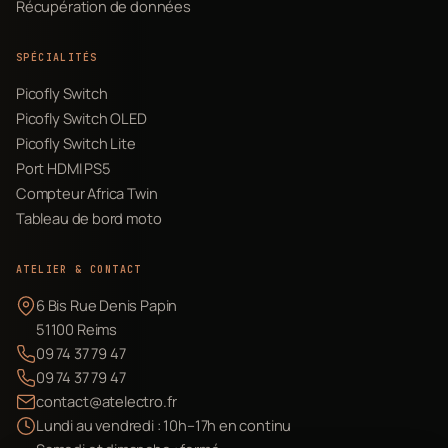
Récupération de données
SPÉCIALITÉS
Picofly Switch
Picofly Switch OLED
Picofly Switch Lite
Port HDMI PS5
Compteur Africa Twin
Tableau de bord moto
ATELIER & CONTACT
6 Bis Rue Denis Papin
51100 Reims
09 74 37 79 47
09 74 37 79 47
contact@atelectro.fr
Lundi au vendredi : 10h–17h en continu