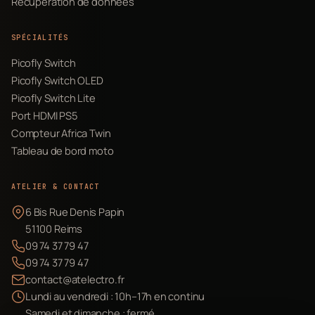
Récupération de données
SPÉCIALITÉS
Picofly Switch
Picofly Switch OLED
Picofly Switch Lite
Port HDMI PS5
Compteur Africa Twin
Tableau de bord moto
ATELIER & CONTACT
6 Bis Rue Denis Papin
51100 Reims
09 74 37 79 47
09 74 37 79 47
contact@atelectro.fr
Lundi au vendredi : 10h–17h en continu
Samedi et dimanche : fermé