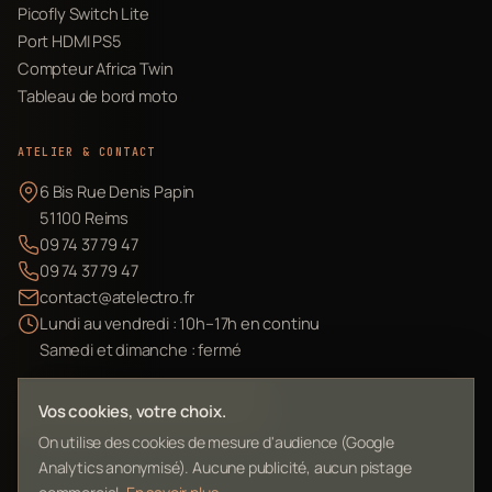
Picofly Switch Lite
Port HDMI PS5
Compteur Africa Twin
Tableau de bord moto
ATELIER & CONTACT
6 Bis Rue Denis Papin
51100 Reims
09 74 37 79 47
09 74 37 79 47
contact@atelectro.fr
Lundi au vendredi : 10h–17h en continu
Samedi et dimanche : fermé
Envoyer mon matériel
Vos cookies, votre choix.
On utilise des cookies de mesure d'audience (Google
Analytics anonymisé). Aucune publicité, aucun pistage