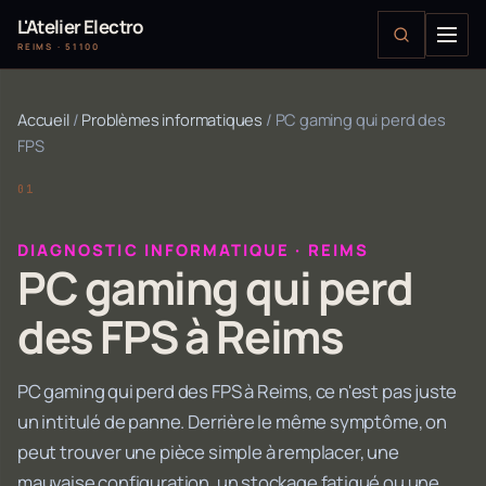
L'Atelier Electro
REIMS · 51100
Accueil
/
Problèmes informatiques
/
PC gaming qui perd des
FPS
DIAGNOSTIC INFORMATIQUE · REIMS
PC gaming qui perd
des FPS à Reims
PC gaming qui perd des FPS à Reims, ce n'est pas juste
un intitulé de panne. Derrière le même symptôme, on
peut trouver une pièce simple à remplacer, une
mauvaise configuration, un stockage fatigué ou une