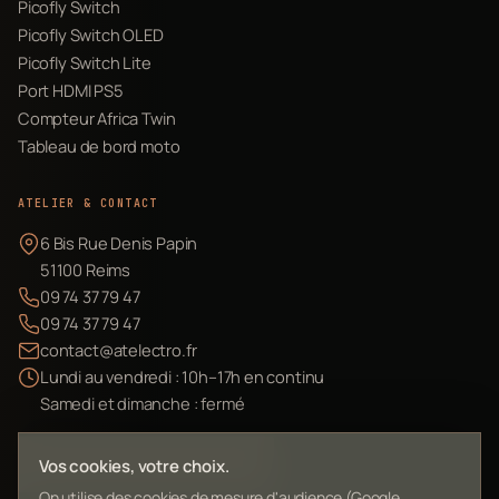
Picofly Switch
Picofly Switch OLED
Picofly Switch Lite
Port HDMI PS5
Compteur Africa Twin
Tableau de bord moto
ATELIER & CONTACT
6 Bis Rue Denis Papin
51100 Reims
09 74 37 79 47
09 74 37 79 47
contact@atelectro.fr
Lundi au vendredi : 10h–17h en continu
Samedi et dimanche : fermé
Envoyer mon matériel
Vos cookies, votre choix.
On utilise des cookies de mesure d'audience (Google